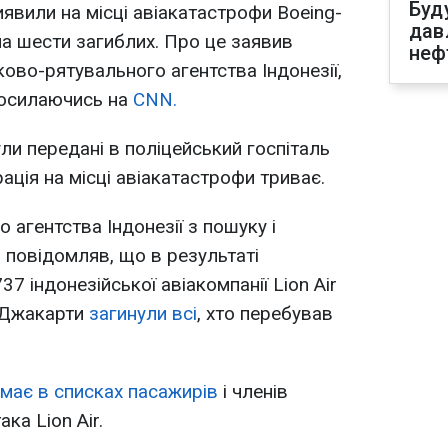
Буд
иявили на місці авіакатастрофи Boeing-
дав
іла шести загиблих. Про це заявив
неф
ово-рятувального агентства Індонезії,
посилаючись на
CNN.
ули передані в поліцейський госпіталь
ація на місці авіакатастрофи триває.
 агентства Індонезії з пошуку і
повідомляв, що в результаті
7 індонезійської авіакомпанії Lion Air
у Джакарти
загинули всі
, хто перебував
емає в списках пасажирів
і членів
ка Lion Air.