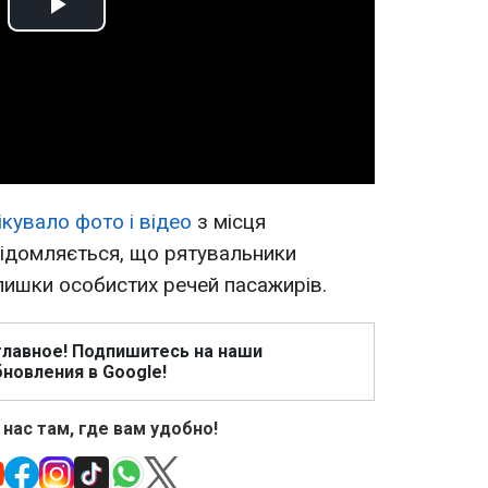
Play
Video
ікувало фото і відео
з місця
відомляється, що рятувальники
алишки особистих речей пасажирів.
главное! Подпишитесь на наши
новления в Google!
 нас там, где вам удобно!