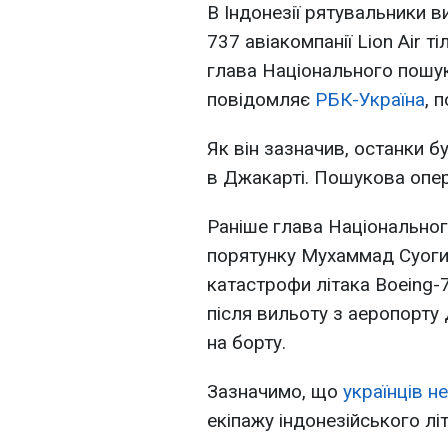
В Індонезії рятувальники в
737 авіакомпанії Lion Air т
глава Національного пошук
повідомляє
РБК-Україна
, 
Як він зазначив, останки б
в Джакарті. Пошукова опер
Раніше глава Національного
порятунку Мухаммад Суоги 
катастрофи літака Boeing-73
після вильоту з аеропорт
на борту.
Зазначимо, що
українців н
екіпажу індонезійського літа