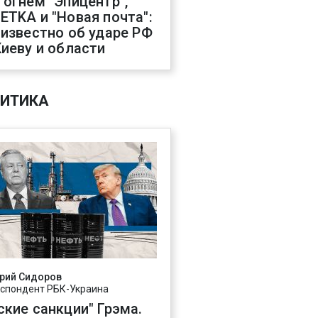
 огнем "Эпицентр",
ETKA и "Новая почта":
 известно об ударе РФ
Киеву и области
ИТИКА
рий Сидоров
спондент РБК-Украина
ские санкции" Грэма.