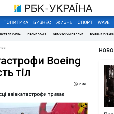
ПОЛИТИКА
БИЗНЕС
ЖИЗНЬ
СПОРТ
WAVE
БСТРЕЛ КИЕВА
DRONE DEALS
ОРМУЗСКИЙ ПРОЛИВ
ВОЙНА В УКРАИ
вия
НОВО
тастрофи Boeing
ть тіл
2 мин
сці авіакатастрофи триває