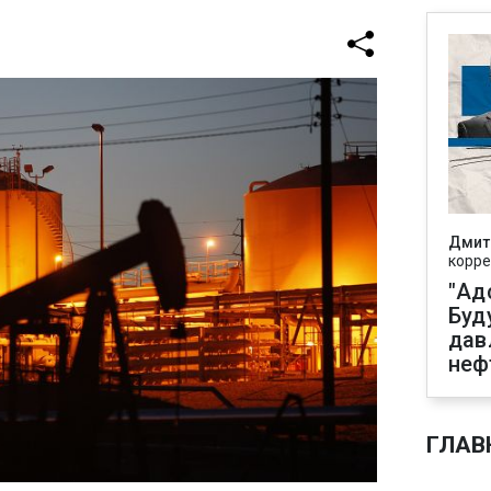
Дмит
корре
"Ад
Буд
дав
неф
ГЛАВ