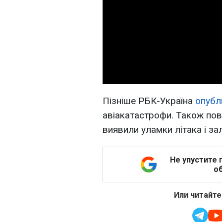
Пізніше РБК-Україна
опубл
авіакатастрофи. Також по
виявили уламки літака і з
Не упустите 
об
Или читайте