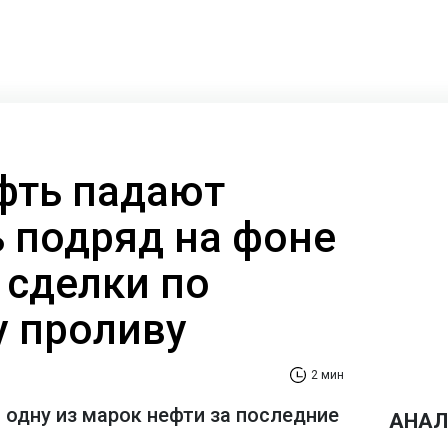
фть падают
ь подряд на фоне
сделки по
 проливу
2 мин
 одну из марок нефти за последние
АНАЛ