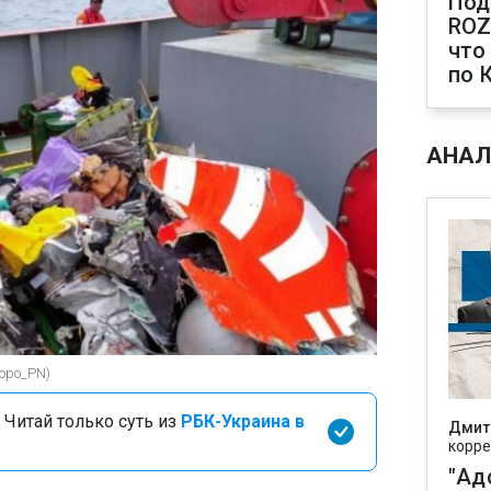
Под
ROZ
что
по 
АНАЛ
topo_PN)
 Читай только суть из
РБК-Украина в
Дмит
корре
"Ад