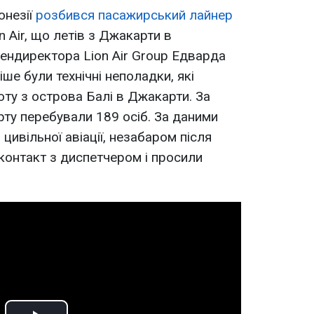
онезії
розбився пасажирський лайнер
n Air, що летів з Джакарти в
гендиректора Lion Air Group Едварда
іше були технічні неполадки, які
оту з острова Балі в Джакарти. За
рту перебували 189 осіб. За даними
цивільної авіації, незабаром після
 контакт з диспетчером і просили