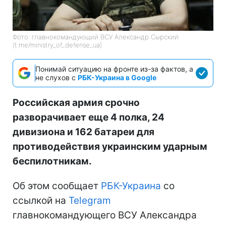
Фото: главнокомандующий ВСУ Александр Сырский
(t.me/ministry_of_defense_ua)
Понимай ситуацию на фронте из-за фактов, а
не слухов с
РБК-Украина в Google
Российская армия срочно
разворачивает еще 4 полка, 24
дивизиона и 162 батареи для
противодействия украинским ударным
беспилотникам.
Об этом сообщает
РБК-Украина
со
ссылкой на
Telegram
главнокомандующего ВСУ Александра