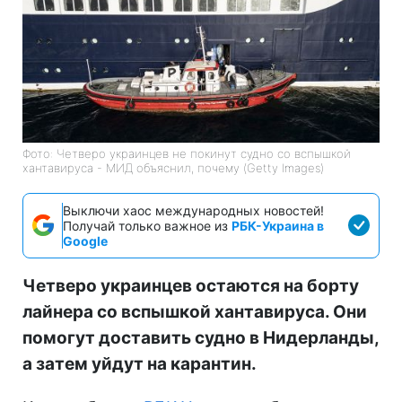
Фото: Четверо украинцев не покинут судно со вспышкой
хантавируса - МИД объяснил, почему (Getty Images)
Выключи хаос международных новостей!
Получай только важное из
РБК-Украина в
Google
Четверо украинцев остаются на борту
лайнера со вспышкой хантавируса. Они
помогут доставить судно в Нидерланды,
а затем уйдут на карантин.