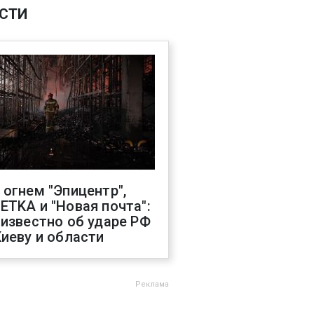
СТИ
 огнем "Эпицентр",
ETKA и "Новая почта":
 известно об ударе РФ
Киеву и области