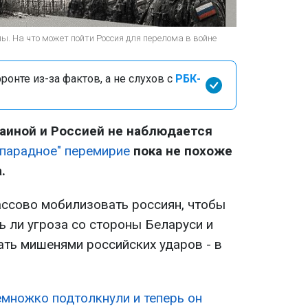
ы. На что может пойти Россия для перелома в войне
онте из-за фактов, а не слухов с
РБК-
аиной и Россией не наблюдается
"парадное" перемирие
пока не похоже
.
ассово мобилизовать россиян, чтобы
ь ли угроза со стороны Беларуси и
ать мишенями российских ударов - в
емножко подтолкнули и теперь он