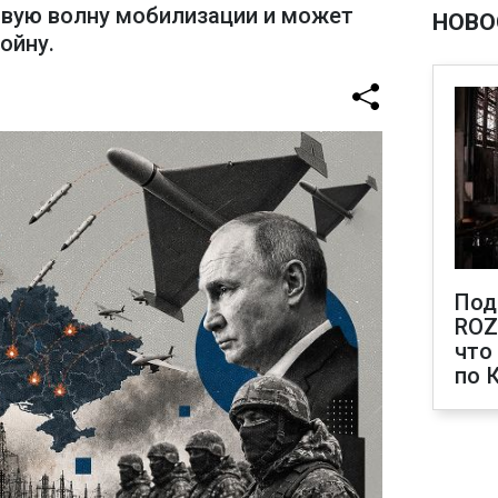
овую волну мобилизации и может
НОВО
ойну.
Под
ROZ
что
по 