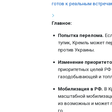
готов к реальным встречам
Главное:
Попытка перелома.
Есл
тупик, Кремль может пе
против Украины.
Изменение приоритето
приоритетных целей РФ
газодобывающей и топл
Мобилизация в РФ.
В К
масштабной мобилизации
из возможных и может 
го.