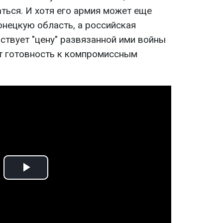
ться. И хотя его армия может еще
онецкую область, а российская
ствует "цену" развязанной ими войны
т готовность к компромиссным
Play
Video