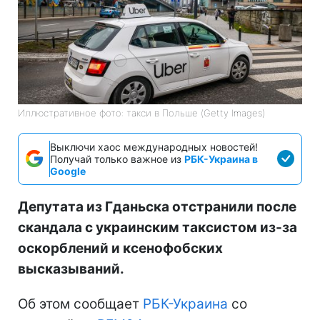
Иллюстративное фото: такси в Польше (Getty Images)
Выключи хаос международных новостей!
Получай только важное из
РБК-Украина в
Google
Депутата из Гданьска отстранили после
скандала с украинским таксистом из-за
оскорблений и ксенофобских
высказываний.
Об этом сообщает
РБК-Украина
со