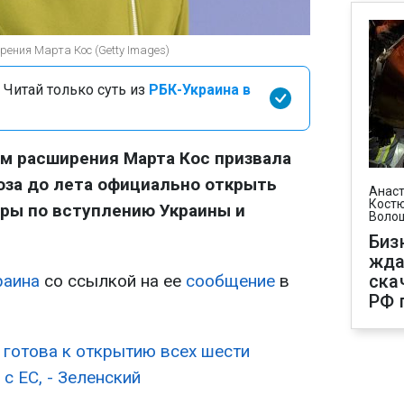
ения Марта Кос (Getty Images)
 Читай только суть из
РБК-Украина в
м расширения Марта Кос призвала
юза до лета официально открыть
Анаст
Костю
ры по вступлению Украины и
Воло
Биз
жда
аина
со ссылкой на ее
сообщение
в
ска
РФ 
 готова к открытию всех шести
с ЕС, - Зеленский