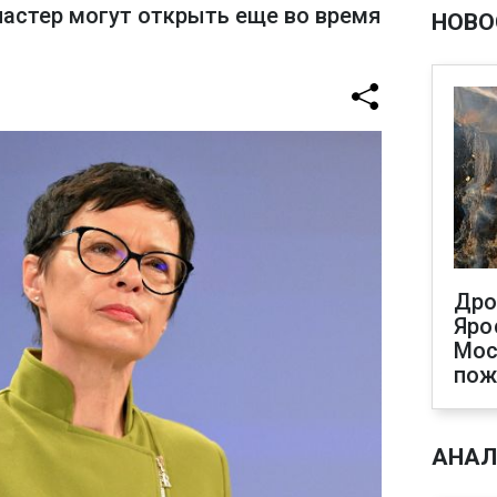
астер могут открыть еще во время
НОВО
Дро
Яро
Мос
пож
АНАЛ