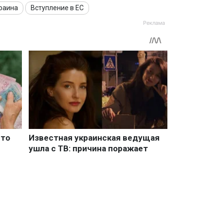
раина
Вступление в ЕС