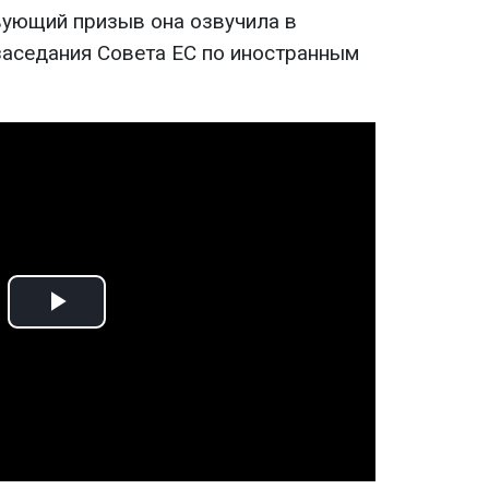
вующий призыв она озвучила в
аседания Совета ЕС по иностранным
Play
Video