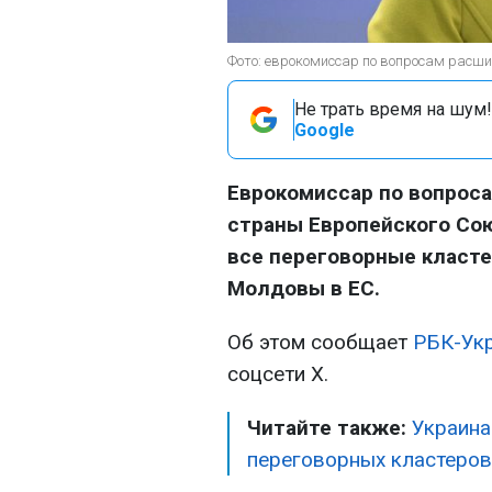
Фото: еврокомиссар по вопросам расшир
Не трать время на шум!
Google
Еврокомиссар по вопроса
страны Европейского Со
все переговорные класте
Молдовы в ЕС.
Об этом сообщает
РБК-Укр
соцсети Х.
Читайте также:
Украина
переговорных кластеров 