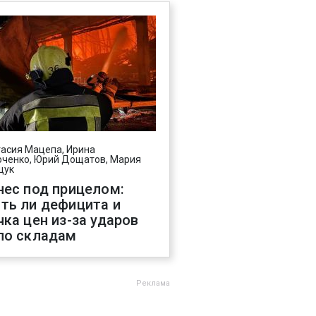
асия Мацепа, Ирина
ченко, Юрий Дощатов, Мария
щук
нес под прицелом:
ть ли дефицита и
чка цен из-за ударов
по складам