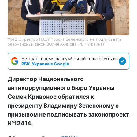
Фото: директор НАБУ просит Зеленского не подписывать
резонансный закон (Юлия Акимова, РБК-Украина)
Не трать время на шум! Читай только суть из
РБК-Украина в Google
Директор Национального
антикоррупционного бюро Украины
Семен Кривонос обратился к
президенту Владимиру Зеленскому с
призывом не подписывать законопроект
№12414.