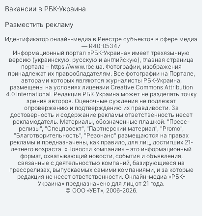
Вакансии в РБК-Украина
Разместить рекламу
Идентификатор онлайн-медиа в Реестре субъектов в сфере медиа
— R40-05347
Информационный портал «РБК-Украина» имеет трехязычную
версию (украинскую, русскую и английскую), главная страница
портала –
https://www.rbc.ua
. Фотографии, изображения
принадлежат их правообладателям. Все фотографии на Портале,
авторами которых являются журналисты РБК-Украина,
размещены на условиях лицензии Creative Commons Attribution
4.0 International. Редакция РБК-Украина может не разделять точку
зрения авторов. Оценочные суждения не подлежат
опровержению и подтверждению их правдивости. За
достоверность и содержание рекламы ответственность несет
рекламодатель. Материалы, обозначенные плашкой: "Пресс-
релизы", "Спецпроект", "Партнерский материал", "Promo",
"Благотворительность", "Резонанс" размещаются на правах
рекламы и предназначены, как правило, для лиц, достигших 21-
летнего возраста. «Новости компании» – это информационный
формат, охватывающий новости, события и объявления,
связанные с деятельностью компаний, базирующиеся на
прессрелизах, выпускаемых самими компаниями, и за которые
редакция не несет ответственности. Онлайн-медиа «РБК-
Украина» предназначено для лиц от 21 года.
© ООО «УБТ», 2006-2026.