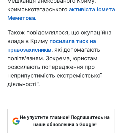
мешканця анексованого Криму,
кримськотатарського
активіста Ісмета
Меметова.
Також повідомлялося, що окупаційна
влада в Криму
посилила тиск на
правозахисників
, які допомагають
політв'язням. Зокрема, юристам
розсилають попередження про
неприпустимість екстремістської
діяльності".
Не упустите главное! Подпишитесь на
наши обновления в Google!