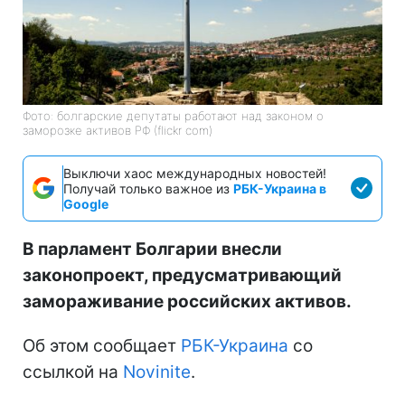
Фото: болгарские депутаты работают над законом о
заморозке активов РФ (flickr com)
Выключи хаос международных новостей!
Получай только важное из
РБК-Украина в
Google
В парламент Болгарии внесли
законопроект, предусматривающий
замораживание российских активов.
Об этом сообщает
РБК-Украина
со
ссылкой на
Novinite
.