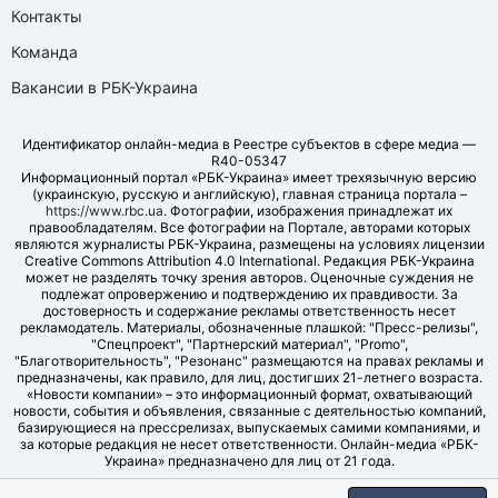
Контакты
Команда
Вакансии в РБК-Украина
Идентификатор онлайн-медиа в Реестре субъектов в сфере медиа —
R40-05347
Информационный портал «РБК-Украина» имеет трехязычную версию
(украинскую, русскую и английскую), главная страница портала –
https://www.rbc.ua
. Фотографии, изображения принадлежат их
правообладателям. Все фотографии на Портале, авторами которых
являются журналисты РБК-Украина, размещены на условиях лицензии
Creative Commons Attribution 4.0 International. Редакция РБК-Украина
может не разделять точку зрения авторов. Оценочные суждения не
подлежат опровержению и подтверждению их правдивости. За
достоверность и содержание рекламы ответственность несет
рекламодатель. Материалы, обозначенные плашкой: "Пресс-релизы",
"Спецпроект", "Партнерский материал", "Promo",
"Благотворительность", "Резонанс" размещаются на правах рекламы и
предназначены, как правило, для лиц, достигших 21-летнего возраста.
«Новости компании» – это информационный формат, охватывающий
новости, события и объявления, связанные с деятельностью компаний,
базирующиеся на прессрелизах, выпускаемых самими компаниями, и
за которые редакция не несет ответственности. Онлайн-медиа «РБК-
Украина» предназначено для лиц от 21 года.
© LLC "UBT MEDIA", 2006-2026.