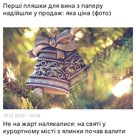
Перші пляшки для вина з паперу
надійшли у продаж: яка ціна (фото)
19.12.2020 - 10:28
Не на жарт налякалися: на святі у
курортному місті з ялинки почав валити