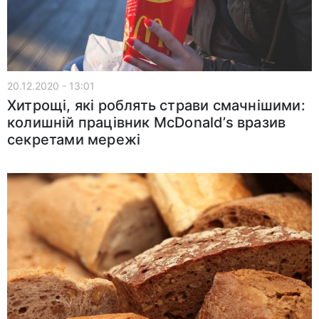
20.12.2020 - 13:01
Хитрощі, які роблять страви смачнішими:
колишній працівник McDonald’s вразив
секретами мережі