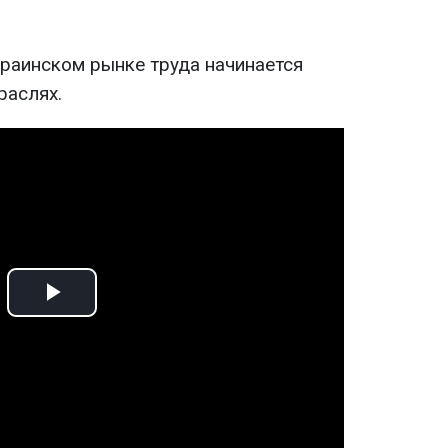
краинском рынке труда начинается
раслях.
Play
Video