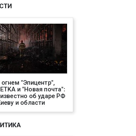
СТИ
 огнем "Эпицентр",
ETKA и "Новая почта":
 известно об ударе РФ
Киеву и области
ИТИКА