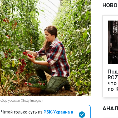
НОВО
Под
ROZ
что
по 
сбор урожая (Getty Images)
АНАЛ
 Читай только суть из
РБК-Украина в