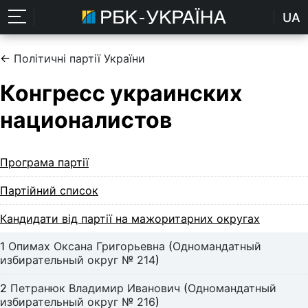
UA
←
Політичні партії України
Конгресс украинских
националистов
Програма партії
Партійний список
Кандидати від партії на мажоритарних округах
1
Опимах Оксана Григорьевна
(
Одномандатный
избирательный округ № 214
)
2
Петранюк Владимир Иванович
(
Одномандатный
избирательный округ № 216
)