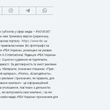
і суб’єктів у сфері медіа — R40-05347
» має тримовну версію (українську,
торінка порталу -
https://www.rbc.ua
.
х правовласникам. Всі фотографії на
ти «РБК-Україна», розміщені на умовах
n 4.0 International. Редакція «РБК-Україна»
в. Оціночні судження не підлягають
ивості. За достовірність та зміст реклами
ь. Матеріали, позначені плашкою: «Прес-
й матеріал», «Promo», «Благодійність»,
 реклами і призначені, як правило, для
«Новини компанії» - це інформаційний
а оголошення, пов'язані з діяльністю
 які випускають самі компанії, і за які
 Онлайн-медіа «РБК-Україна» призначене для