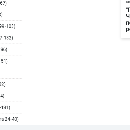
к
67)
"
3)
Ч
п
99-103)
р
7-132)
186)
151)
82)
4)
-181)
а 24-40)