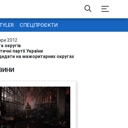
TYLER
СПЕЦПРОЄКТИ
ори 2012
а округів
тичні партії України
дидати на мажоритарних округах
ВИНИ