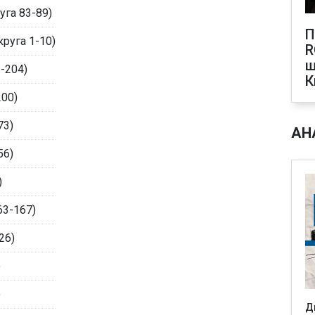
уга 83-89)
П
руга 1-10)
R
щ
-204)
К
200)
73)
АН
56)
)
63-167)
26)
)
)
Д