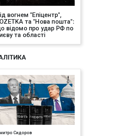
ід вогнем "Епіцентр",
OZETKA та "Нова пошта":
о відомо про удар РФ по
иєву та області
АЛІТИКА
митро Сидоров