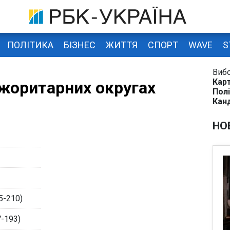
ПОЛІТИКА
БІЗНЕС
ЖИТТЯ
СПОРТ
WAVE
S
Виб
Карт
жоритарних округах
Полі
Кан
НО
5-210)
-193)