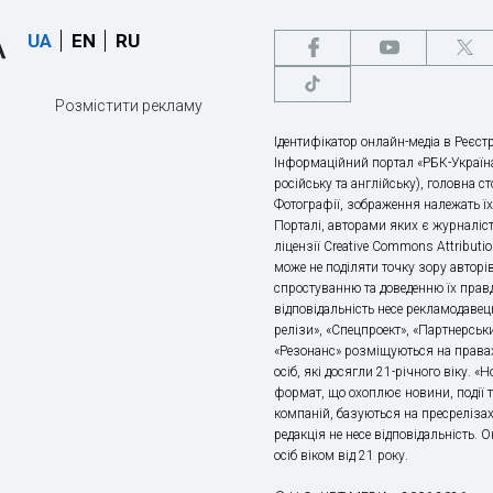
UA
EN
RU
Розмістити рекламу
Ідентифікатор онлайн-медіа в Реєстр
Інформаційний портал «РБК-Україна
російську та англійську), головна с
Фотографії, зображення належать ї
Порталі, авторами яких є журналіс
ліцензії Creative Commons Attributio
може не поділяти точку зору авторі
спростуванню та доведенню їх правд
відповідальність несе рекламодавец
релізи», «Спецпроект», «Партнерськи
«Резонанс» розміщуються на правах
осіб, які досягли 21-річного віку. 
формат, що охоплює новини, події т
компаній, базуються на пресрелізах,
редакція не несе відповідальність.
осіб віком від 21 року.