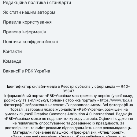
Редакційна політика і стандарти
Як стати нашим автором
Правила користування
Правова інформація
Політика конфіденційності
Контакти
Команда
Вакансії в РБК-Україна
Ідентифікатор онлайн-медіа в Реєстрі суб’єктів у сфері медіа — R40-
05347
Інформаційний портал «РБК-Україна» має тримовну версію (українську,
російську та англійську), головна сторінка порталу -
https://www.rbc.ua
.
Фотографії, зображення належать їх правовласникам. Всі фотографії на
Порталі, авторами яких є журналісти «РБК-Україна», розміщені на
умовах ліцензії Creative Commons Attribution 4.0 International. Редакція
«РБК-Україна» може не поділяти точку зору авторів. Оціночні судження
не підлягають спростуванню та доведенню їх правдивості. За
достовірність та зміст реклами відповідальність несе рекламодавець.
Матеріали, позначені плашкою: «Прес-релізи», «Спецпроект»,
«Партнерський матеріал», «Promo», «Благодійність», «Резонанс»