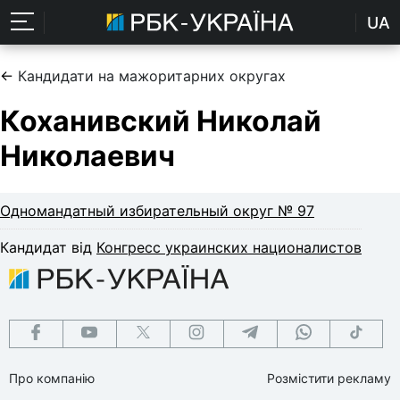
UA
←
Кандидати на мажоритарних округах
Коханивский Николай
Николаевич
Одномандатный избирательный округ № 97
Кандидат від
Конгресс украинских националистов
Про компанію
Розмістити рекламу