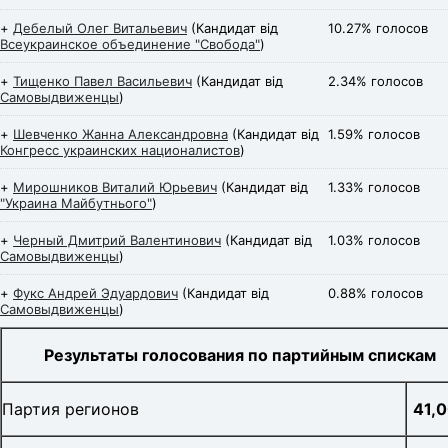
+
Дебелый Олег Витальевич
(Кандидат від
10.27% голосов
Всеукраинское объединение "Свобода"
)
+
Тищенко Павел Васильевич
(Кандидат від
2.34% голосов
Самовыдвиженцы
)
+
Шевченко Жанна Александровна
(Кандидат від
1.59% голосов
Конгресс украинских националистов
)
+
Мирошников Виталий Юрьевич
(Кандидат від
1.33% голосов
"Украина Майбутнього"
)
+
Черный Дмитрий Валентинович
(Кандидат від
1.03% голосов
Самовыдвиженцы
)
+
Фукс Андрей Эдуардович
(Кандидат від
0.88% голосов
Самовыдвиженцы
)
Результаты голосования по партийным спискам
Партия регионов
41,