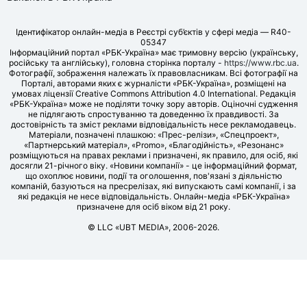
Ідентифікатор онлайн-медіа в Реєстрі суб’єктів у сфері медіа — R40-
05347
Інформаційний портал «РБК-Україна» має тримовну версію (українську,
російську та англійську), головна сторінка порталу -
https://www.rbc.ua
.
Фотографії, зображення належать їх правовласникам. Всі фотографії на
Порталі, авторами яких є журналісти «РБК-Україна», розміщені на
умовах ліцензії Creative Commons Attribution 4.0 International. Редакція
«РБК-Україна» може не поділяти точку зору авторів. Оціночні судження
не підлягають спростуванню та доведенню їх правдивості. За
достовірність та зміст реклами відповідальність несе рекламодавець.
Матеріали, позначені плашкою: «Прес-релізи», «Спецпроект»,
«Партнерський матеріал», «Promo», «Благодійність», «Резонанс»
розміщуються на правах реклами і призначені, як правило, для осіб, які
досягли 21-річного віку. «Новини компанії» - це інформаційний формат,
що охоплює новини, події та оголошення, пов'язані з діяльністю
компаній, базуються на пресрелізах, які випускають самі компанії, і за
які редакція не несе відповідальність. Онлайн-медіа «РБК-Україна»
призначене для осіб віком від 21 року.
© LLC «UBT MEDIA», 2006-2026.