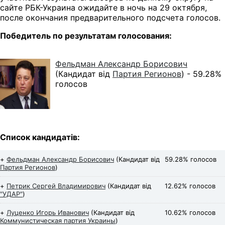
сайте РБК-Украина ожидайте в ночь на 29 октября,
после окончания предварительного подсчета голосов.
Победитель по результатам голосования:
Фельдман Александр Борисович
(Кандидат від
Партия Регионов
) -
59.28%
голосов
Список кандидатів:
+
Фельдман Александр Борисович
(Кандидат від
59.28% голосов
Партия Регионов
)
+
Петрик Сергей Владимирович
(Кандидат від
12.62% голосов
"УДАР"
)
+
Луценко Игорь Иванович
(Кандидат від
10.62% голосов
Коммунистическая партия Украины
)