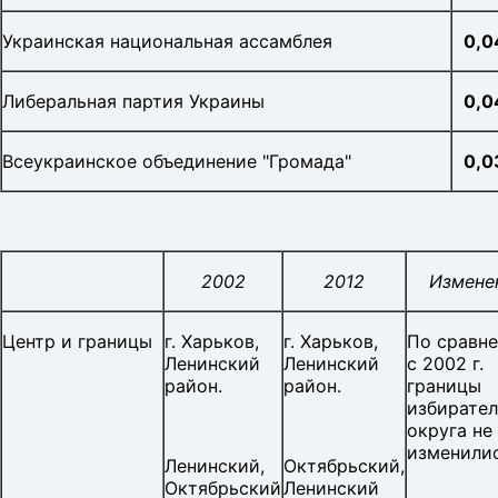
Украинская национальная ассамблея
0,0
Либеральная партия Украины
0,
0
Всеукраинское объединение "Громада"
0,0
2002
2012
Измене
Центр и границы
г. Харьков,
г. Харьков,
По сравн
Ленинский
Ленинский
с 2002 г.
район.
район.
границы
избирател
округа не
изменилис
Ленинский,
Октябрьский,
Октябрьский
Ленинский