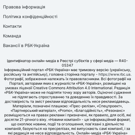
Правова інформація
Політика конфіденційності
Контакти
Команда
Вакансії в РБК-Україна
Ідентифікатор онлайн-медіа в Реєстрі суб’єктів у сфері медіа — R40-
05347
Інформаційний портал «РБК-Україна» має тримовну версію (українську,
російську та англійську), головна сторінка порталу -
https://www.rbc.ua
.
Фотографії, зображення належать їх правовласникам. Всі фотографії на
Порталі, авторами яких є журналісти «РБК-Україна», розміщені на
умовах ліцензії Creative Commons Attribution 4.0 International. Редакція
«РБК-Україна» може не поділяти точку зору авторів. Оціночні судження
не підлягають спростуванню та доведенню їх правдивості. За
достовірність та зміст реклами відповідальність несе рекламодавець.
Матеріали, позначені плашкою: «Прес-релізи», «Спецпроект»,
«Партнерський матеріал», «Promo», «Благодійність», «Резонанс»
розміщуються на правах реклами і призначені, як правило, для осіб, які
досягли 21-річного віку. «Новини компанії» - це інформаційний формат,
що охоплює новини, події та оголошення, пов'язані з діяльністю
компаній, базуються на пресрелізах, які випускають самі компанії, і за
які редакція не несе відповідальність. Онлайн-медіа «РБК-Україна»