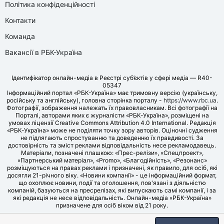
Політика конфіденційності
Контакти
Команда
Вакансії в РБК-Україна
Ідентифікатор онлайн-медіа в Реєстрі суб’єктів у сфері медіа — R40-
05347
Інформаційний портал «РБК-Україна» має тримовну версію (українську,
російську та англійську), головна сторінка порталу -
https://www.rbc.ua
.
Фотографії, зображення належать їх правовласникам. Всі фотографії на
Порталі, авторами яких є журналісти «РБК-Україна», розміщені на
умовах ліцензії Creative Commons Attribution 4.0 International. Редакція
«РБК-Україна» може не поділяти точку зору авторів. Оціночні судження
не підлягають спростуванню та доведенню їх правдивості. За
достовірність та зміст реклами відповідальність несе рекламодавець.
Матеріали, позначені плашкою: «Прес-релізи», «Спецпроект»,
«Партнерський матеріал», «Promo», «Благодійність», «Резонанс»
розміщуються на правах реклами і призначені, як правило, для осіб, які
досягли 21-річного віку. «Новини компанії» - це інформаційний формат,
що охоплює новини, події та оголошення, пов'язані з діяльністю
компаній, базуються на пресрелізах, які випускають самі компанії, і за
які редакція не несе відповідальність. Онлайн-медіа «РБК-Україна»
призначене для осіб віком від 21 року.
© LLC «UBT MEDIA», 2006-2026.