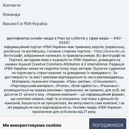
Контакти
Команда
Вакансії в РБК-Україна
Ідентифікатор онлайн-медіа в Реєстрі суб’єктів у сфері медіа — R40-
05347
Інформаційний портал «РБК-Україна» має тримовну версію (українську,
російську та англійську), головна сторінка порталу -
https://www.rbc.ua
.
Фотографії, зображення належать їх правовласникам. Всі фотографії на
Порталі, авторами яких є журналісти «РБК-Україна», розміщені на
умовах ліцензії Creative Commons Attribution 4.0 International. Редакція
«РБК-Україна» може не поділяти точку зору авторів. Оціночні судження
не підлягають спростуванню та доведенню їх правдивості. За
достовірність та зміст реклами відповідальність несе рекламодавець.
Матеріали, позначені плашкою: «Прес-релізи», «Спецпроект»,
«Партнерський матеріал», «Promo», «Благодійність», «Резонанс»
розміщуються на правах реклами і призначені, як правило, для осіб, які
досягли 21-річного віку. «Новини компанії» - це інформаційний формат,
що охоплює новини, події та оголошення, пов'язані з діяльністю
компаній, базуються на пресрелізах, які випускають самі компанії, і за
які редакція не несе відповідальність. Онлайн-медіа «РБК-Україна»
призначене для осіб віком від 21 року.
© LLC «UBT MEDIA», 2006-2026.
Ми використовуємо cookies
ПОГОДЖУЮСЯ