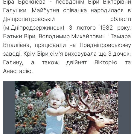
Віра Брежнєва - псевдонім Віри Вікторівни
Галушки. Майбутня співачка народилася в
Дніпропетровській області
(м.Дніпродзержинськ) 3 лютого 1982 року.
Батьки Віри, Володимир Михайлович і Тамара
Віталіївна, працювали на Придніпровському
заводі. Крім Віри сім'я виховувала ще 3 дочок:
Галину, а також двійнят Вікторію та
Анастасію.