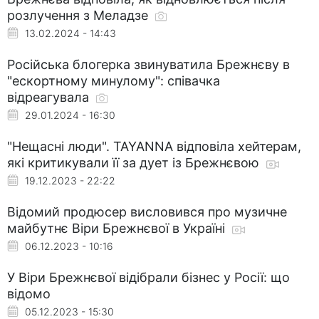
розлучення з Меладзе
13.02.2024 - 14:43
Російська блогерка звинуватила Брежнєву в
"ескортному минулому": співачка
відреагувала
29.01.2024 - 16:30
"Нещасні люди". TAYANNA відповіла хейтерам,
які критикували її за дует із Брежнєвою
19.12.2023 - 22:22
Відомий продюсер висловився про музичне
майбутнє Віри Брежнєвої в Україні
06.12.2023 - 10:16
У Віри Брежнєвої відібрали бізнес у Росії: що
відомо
05.12.2023 - 15:30