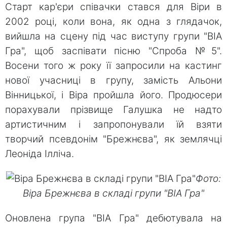
Старт кар'єри співачки стався для Віри в
2002 році, коли вона, як одна з глядачок,
вийшла на сцену під час виступу групи "ВІА
Гра", щоб заспівати пісню "Спроба №5".
Восени того ж року її запросили на кастинг
нової учасниці в групу, замість Альони
Вінницької, і Віра пройшла його. Продюсери
порахували прізвище Галушка не надто
артистичним і запропонували їй взяти
творчий псевдонім "Брежнєва", як землячці
Леоніда Ілліча.
Фото:
Віра Брежнєва в складі групи "ВІА Гра"
Оновлена ​​група "ВІА Гра" дебютувала на