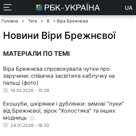
UA
Головна
»
Теги
»
В
» Віра Брежнєва
Новини Віри Брежнєвої
МАТЕРІАЛИ ПО ТЕМІ
Віра Брежнєва спровокувала чутки про
заручини: співачка засвітила каблучку на
пальці (фото)
19.05.2026 - 10:39
Екошуби, шкірянки і дублянки: зимові "луки"
від Брежнєвої, зірок "Холостяка" та інших
модниць
24.01.2026 - 18:30