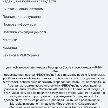
Редакційна політика і стандарти
Як стати нашим автором
Правила користування
Правова інформація
Політика конфіденційності
Контакти
Команда
Вакансії в РБК-Україна
Ідентифікатор онлайн-медіа в Реєстрі суб’єктів у сфері медіа — R40-
05347
Інформаційний портал «РБК-Україна» має тримовну версію (українську,
російську та англійську), головна сторінка порталу -
https://www.rbc.ua
.
Фотографії, зображення належать їх правовласникам. Всі фотографії на
Порталі, авторами яких є журналісти «РБК-Україна», розміщені на
умовах ліцензії Creative Commons Attribution 4.0 International. Редакція
«РБК-Україна» може не поділяти точку зору авторів. Оціночні судження
не підлягають спростуванню та доведенню їх правдивості. За
достовірність та зміст реклами відповідальність несе рекламодавець.
Матеріали, позначені плашкою: «Прес-релізи», «Спецпроект»,
«Партнерський матеріал», «Promo», «Благодійність», «Резонанс»