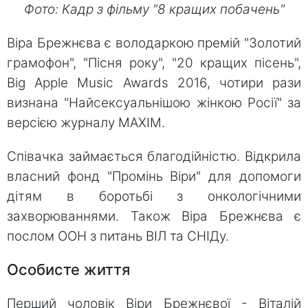
Фото: Кадр з фільму "8 кращих побачень"
Віра Брежнєва є володаркою премій "Золотий
грамофон", "Пісня року", "20 кращих пісень",
Вig Apple Music Awards 2016, чотири рази
визнана "Найсексуальнішою жінкою Росії" за
версією журналу MAXIM.
Співачка займається благодійністю. Відкрила
власний фонд "Промінь Віри" для допомоги
дітям в боротьбі з онкологічними
захворюваннями. Також Віра Брежнєва є
послом ООН з питань ВІЛ та СНІДу.
Особисте життя
Перший чоловік Віри Брежнєвої - Віталій