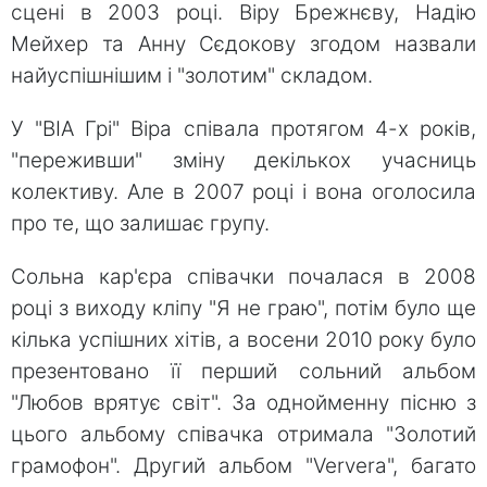
сцені в 2003 році. Віру Брежнєву, Надію
Мейхер та Анну Сєдокову згодом назвали
найуспішнішим і "золотим" складом.
У "ВІА Грі" Віра співала протягом 4-х років,
"переживши" зміну декількох учасниць
колективу. Але в 2007 році і вона оголосила
про те, що залишає групу.
Сольна кар'єра співачки почалася в 2008
році з виходу кліпу "Я не граю", потім було ще
кілька успішних хітів, а восени 2010 року було
презентовано її перший сольний альбом
"Любов врятує світ". За однойменну пісню з
цього альбому співачка отримала "Золотий
грамофон". Другий альбом "Ververa", багато