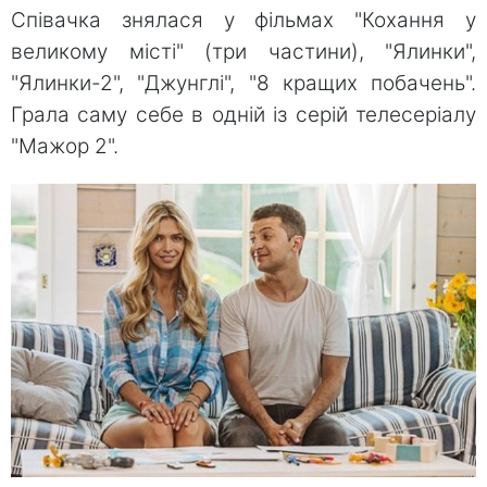
Співачка знялася у фільмах "Кохання у
великому місті" (три частини), "Ялинки",
"Ялинки-2", "Джунглі", "8 кращих побачень".
Грала саму себе в одній із серій телесеріалу
"Мажор 2".