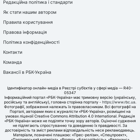
Редакційна політика і стандарти
Як стати нашим автором
Правила користування
Правова інформація
Політика конфіденційності
Контакти
Команда
Вакансії в РБК-Україна
Ідентифікатор онлайн-медіа в Реєстрі суб’єктів у сфері медіа — R40-
05347
Інформаційний портал «РБК-Україна» має тримовну версію (українську,
російську та англійську), головна сторінка порталу -
https://www.rbc.ua
.
Фотографії, зображення належать їх правовласникам. Всі фотографії на
Порталі, авторами яких є журналісти «РБК-Україна», розміщені на
умовах ліцензії Creative Commons Attribution 4.0 International. Редакція
«РБК-Україна» може не поділяти точку зору авторів. Оціночні судження
не підлягають спростуванню та доведенню їх правдивості. За
достовірність та зміст реклами відповідальність несе рекламодавець.
Матеріали, позначені плашкою: «Прес-релізи», «Спецпроект»,
«Партнерський матеріал», «Promo», «Благодійність», «Резонанс»