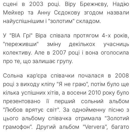
сцені в 2003 році. Віру Брежнєву, Надію
Мейхер та Анну Сєдокову згодом назвали
найуспішнішим і "золотим" складом.
У "ВІА Грі" Віра співала протягом 4-х років,
"переживши" зміну декількох учасниць
колективу. Але в 2007 році і вона оголосила
про те, що залишає групу.
Сольна кар'єра співачки почалася в 2008
році з виходу кліпу "Я не граю", потім було ще
кілька успішних хітів, а восени 2010 року було
презентовано її перший сольний альбом
"Любов врятує світ". За однойменну пісню з
цього альбому співачка отримала "Золотий
грамофон". Другий альбом "Ververa", багато