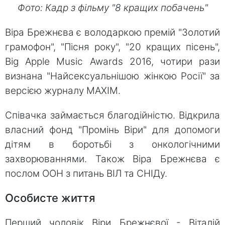
Фото: Кадр з фільму "8 кращих побачень"
Віра Брежнєва є володаркою премій "Золотий
грамофон", "Пісня року", "20 кращих пісень",
Вig Apple Music Awards 2016, чотири рази
визнана "Найсексуальнішою жінкою Росії" за
версією журналу MAXIM.
Співачка займається благодійністю. Відкрила
власний фонд "Промінь Віри" для допомоги
дітям в боротьбі з онкологічними
захворюваннями. Також Віра Брежнєва є
послом ООН з питань ВІЛ та СНІДу.
Особисте життя
Перший чоловік Віри Брежнєвої - Віталій