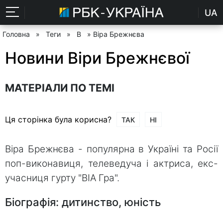
UA
Головна
»
Теги
»
В
» Віра Брежнєва
Новини Віри Брежнєвої
МАТЕРІАЛИ ПО ТЕМІ
Ця сторінка була корисна?
ТАК
НІ
Віра Брежнєва - популярна в Україні та Росії
поп-виконавиця, телеведуча і актриса, екс-
учасниця гурту "ВІА Гра".
Біографія: дитинство, юність