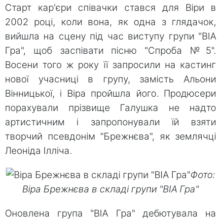
Старт кар'єри співачки стався для Віри в
2002 році, коли вона, як одна з глядачок,
вийшла на сцену під час виступу групи "ВІА
Гра", щоб заспівати пісню "Спроба №5".
Восени того ж року її запросили на кастинг
нової учасниці в групу, замість Альони
Вінницької, і Віра пройшла його. Продюсери
порахували прізвище Галушка не надто
артистичним і запропонували їй взяти
творчий псевдонім "Брежнєва", як землячці
Леоніда Ілліча.
Фото:
Віра Брежнєва в складі групи "ВІА Гра"
Оновлена ​​група "ВІА Гра" дебютувала на