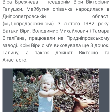
Віра Брежнєва - псевдонім Віри Вікторівни
Галушки. Майбутня співачка народилася в
Дніпропетровській області
(м.Дніпродзержинськ) 3 лютого 1982 року.
Батьки Віри, Володимир Михайлович і Тамара
Віталіївна, працювали на Придніпровському
заводі. Крім Віри сім'я виховувала ще 3 дочок:
Галину, а також двійнят Вікторію та
Анастасію.