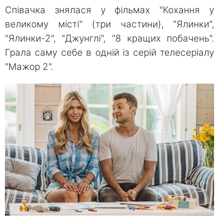
Співачка знялася у фільмах "Кохання у
великому місті" (три частини), "Ялинки",
"Ялинки-2", "Джунглі", "8 кращих побачень".
Грала саму себе в одній із серій телесеріалу
"Мажор 2".