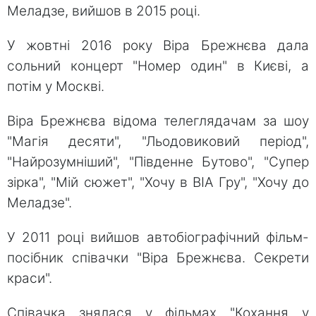
Меладзе, вийшов в 2015 році.
У жовтні 2016 року Віра Брежнєва дала
сольний концерт "Номер один" в Києві, а
потім у Москві.
Віра Брежнєва відома телеглядачам за шоу
"Магія десяти", "Льодовиковий період",
"Найрозумніший", "Південне Бутово", "Супер
зірка", "Мій сюжет", "Хочу в ВІА Гру", "Хочу до
Меладзе".
У 2011 році вийшов автобіографічний фільм-
посібник співачки "Віра Брежнєва. Секрети
краси".
Співачка знялася у фільмах "Кохання у