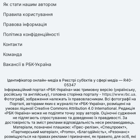
Як стати нашим автором
Правила користування
Правова інформація
Політика конфіденційності
Контакти
Команда
Вакансії в РБК-Україна
Ідентифікатор онлайн-медіа в Реєстрі суб’єктів у сфері медіа — R40-
05347
Інформаційний портал «РБК-Україна» має тримовну версію (українську,
російську та англійську), головна сторінка порталу -
https://www.rbc.ua
.
Фотографії, зображення належать їх правовласникам. Всі фотографії на
Порталі, авторами яких є журналісти «РБК-Україна», розміщені на
умовах ліцензії Creative Commons Attribution 4.0 International. Редакція
«РБК-Україна» може не поділяти точку зору авторів. Оціночні судження
не підлягають спростуванню та доведенню їх правдивості. За
достовірність та зміст реклами відповідальність несе рекламодавець.
Матеріали, позначені плашкою: «Прес-релізи», «Спецпроект»,
«Партнерський матеріал», «Promo», «Благодійність», «Резонанс»
розміщуються на правах реклами і призначені, як правило, для осіб, які