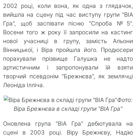
2002 році, коли вона, як одна з глядачок,
вийшла на сцену під час виступу групи "ВІА
Гра", щоб заспівати пісню "Спроба №5".
Восени того ж року її запросили на кастинг
нової учасниці в групу, замість Альони
Вінницької, і Віра пройшла його. Продюсери
порахували прізвище Галушка не надто
артистичним і запропонували їй взяти
творчий псевдонім "Брежнєва", як землячці
Леоніда Ілліча.
Фото:
Віра Брежнєва в складі групи "ВІА Гра"
Оновлена ​​група "ВІА Гра" дебютувала на
сцені в 2003 році. Віру Брежнєву, Надію