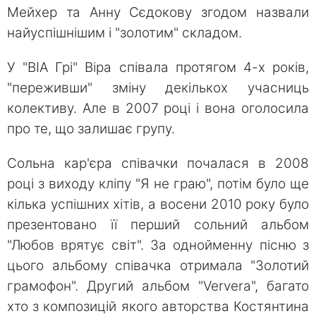
Мейхер та Анну Сєдокову згодом назвали
найуспішнішим і "золотим" складом.
У "ВІА Грі" Віра співала протягом 4-х років,
"переживши" зміну декількох учасниць
колективу. Але в 2007 році і вона оголосила
про те, що залишає групу.
Сольна кар'єра співачки почалася в 2008
році з виходу кліпу "Я не граю", потім було ще
кілька успішних хітів, а восени 2010 року було
презентовано її перший сольний альбом
"Любов врятує світ". За однойменну пісню з
цього альбому співачка отримала "Золотий
грамофон". Другий альбом "Ververa", багато
хто з композицій якого авторства Костянтина