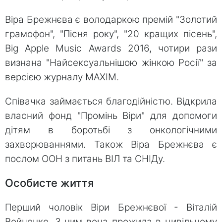
Віра Брежнєва є володаркою премій "Золотий
грамофон", "Пісня року", "20 кращих пісень",
Вig Apple Music Awards 2016, чотири рази
визнана "Найсексуальнішою жінкою Росії" за
версією журналу MAXIM.
Співачка займається благодійністю. Відкрила
власний фонд "Промінь Віри" для допомоги
дітям в боротьбі з онкологічними
захворюваннями. Також Віра Брежнєва є
послом ООН з питань ВІЛ та СНІДу.
Особисте життя
Перший чоловік Віри Брежнєвої - Віталій
Войченко. З ним вона прожила в цивільному