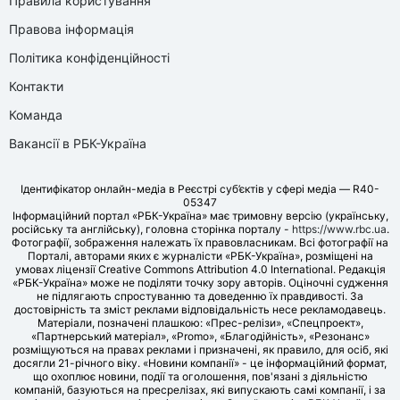
Правила користування
Правова інформація
Політика конфіденційності
Контакти
Команда
Вакансії в РБК-Україна
Ідентифікатор онлайн-медіа в Реєстрі суб’єктів у сфері медіа — R40-
05347
Інформаційний портал «РБК-Україна» має тримовну версію (українську,
російську та англійську), головна сторінка порталу -
https://www.rbc.ua
.
Фотографії, зображення належать їх правовласникам. Всі фотографії на
Порталі, авторами яких є журналісти «РБК-Україна», розміщені на
умовах ліцензії Creative Commons Attribution 4.0 International. Редакція
«РБК-Україна» може не поділяти точку зору авторів. Оціночні судження
не підлягають спростуванню та доведенню їх правдивості. За
достовірність та зміст реклами відповідальність несе рекламодавець.
Матеріали, позначені плашкою: «Прес-релізи», «Спецпроект»,
«Партнерський матеріал», «Promo», «Благодійність», «Резонанс»
розміщуються на правах реклами і призначені, як правило, для осіб, які
досягли 21-річного віку. «Новини компанії» - це інформаційний формат,
що охоплює новини, події та оголошення, пов'язані з діяльністю
компаній, базуються на пресрелізах, які випускають самі компанії, і за