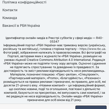
Політика конфіденційності
Контакти
Команда
Вакансії в РБК-Україна
Ідентифікатор онлайн-медіа в Реєстрі суб’єктів у сфері медіа — R40-
05347
Інформаційний портал «РБК-Україна» має тримовну версію (українську,
російську та англійську), головна сторінка порталу -
https://www.rbc.ua
.
Фотографії, зображення належать їх правовласникам. Всі фотографії на
Порталі, авторами яких є журналісти «РБК-Україна», розміщені на
умовах ліцензії Creative Commons Attribution 4.0 International. Редакція
«РБК-Україна» може не поділяти точку зору авторів. Оціночні судження
не підлягають спростуванню та доведенню їх правдивості. За
достовірність та зміст реклами відповідальність несе рекламодавець.
Матеріали, позначені плашкою: «Прес-релізи», «Спецпроект»,
«Партнерський матеріал», «Promo», «Благодійність», «Резонанс»
розміщуються на правах реклами і призначені, як правило, для осіб, які
досягли 21-річного віку. «Новини компанії» - це інформаційний формат,
що охоплює новини, події та оголошення, пов'язані з діяльністю
компаній, базуються на пресрелізах, які випускають самі компанії, і за
які редакція не несе відповідальність. Онлайн-медіа «РБК-Україна»
призначене для осіб віком від 21 року.
© LLC «UBT MEDIA», 2006-2026.