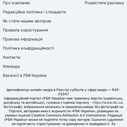
Про компанію
Розмістити рекламу
Редакційна політика і стандарти
Як стати нашим автором
Правила користування
Правова інформація
Політика конфіденційності
Контакти
Команда
Вакансії в РБК-Україна
Ідентифікатор онлайн-медіа в Реєстрі суб’єктів у сфері медіа — R40-
05347
Інформаційний портал «РБК-Україна» має тримовну версію (українську,
російську та англійську), головна сторінка порталу -
https://www.rbc.ua
.
Фотографії, зображення належать їх правовласникам. Всі фотографії на
Порталі, авторами яких є журналісти «РБК-Україна», розміщені на
умовах ліцензії Creative Commons Attribution 4.0 International. Редакція
«РБК-Україна» може не поділяти точку зору авторів. Оціночні судження
не підлягають спростуванню та доведенню їх правдивості. За