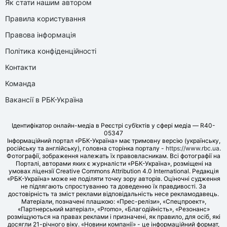
Як стати нашим автором
Правила користування
Правова інформація
Політика конфіденційності
Контакти
Команда
Вакансії в РБК-Україна
Ідентифікатор онлайн-медіа в Реєстрі суб’єктів у сфері медіа — R40-
05347
Інформаційний портал «РБК-Україна» має тримовну версію (українську,
російську та англійську), головна сторінка порталу -
https://www.rbc.ua
.
Фотографії, зображення належать їх правовласникам. Всі фотографії на
Порталі, авторами яких є журналісти «РБК-Україна», розміщені на
умовах ліцензії Creative Commons Attribution 4.0 International. Редакція
«РБК-Україна» може не поділяти точку зору авторів. Оціночні судження
не підлягають спростуванню та доведенню їх правдивості. За
достовірність та зміст реклами відповідальність несе рекламодавець.
Матеріали, позначені плашкою: «Прес-релізи», «Спецпроект»,
«Партнерський матеріал», «Promo», «Благодійність», «Резонанс»
розміщуються на правах реклами і призначені, як правило, для осіб, які
досягли 21-річного віку. «Новини компанії» - це інформаційний формат,