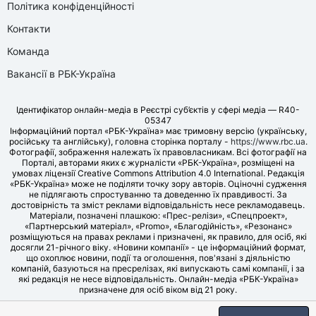
Політика конфіденційності
Контакти
Команда
Вакансії в РБК-Україна
Ідентифікатор онлайн-медіа в Реєстрі суб’єктів у сфері медіа — R40-
05347
Інформаційний портал «РБК-Україна» має тримовну версію (українську,
російську та англійську), головна сторінка порталу -
https://www.rbc.ua
.
Фотографії, зображення належать їх правовласникам. Всі фотографії на
Порталі, авторами яких є журналісти «РБК-Україна», розміщені на
умовах ліцензії Creative Commons Attribution 4.0 International. Редакція
«РБК-Україна» може не поділяти точку зору авторів. Оціночні судження
не підлягають спростуванню та доведенню їх правдивості. За
достовірність та зміст реклами відповідальність несе рекламодавець.
Матеріали, позначені плашкою: «Прес-релізи», «Спецпроект»,
«Партнерський матеріал», «Promo», «Благодійність», «Резонанс»
розміщуються на правах реклами і призначені, як правило, для осіб, які
досягли 21-річного віку. «Новини компанії» - це інформаційний формат,
що охоплює новини, події та оголошення, пов'язані з діяльністю
компаній, базуються на пресрелізах, які випускають самі компанії, і за
які редакція не несе відповідальність. Онлайн-медіа «РБК-Україна»
призначене для осіб віком від 21 року.
© LLC «UBT MEDIA», 2006-2026.