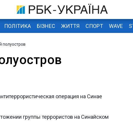
ПОЛІТИКА
БІЗНЕС
ЖИТТЯ
СПОРТ
WAVE
S
й полуостров
олуостров
антитеррористическая операция на Синае
чтожении группы террористов на Синайском