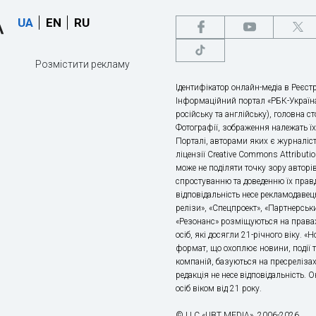
UA
EN
RU
Розмістити рекламу
Ідентифікатор онлайн-медіа в Реєстр
Інформаційний портал «РБК-Україна
російську та англійську), головна с
Фотографії, зображення належать ї
Порталі, авторами яких є журналіс
ліцензії Creative Commons Attributio
може не поділяти точку зору авторі
спростуванню та доведенню їх правд
відповідальність несе рекламодавец
релізи», «Спецпроект», «Партнерськи
«Резонанс» розміщуються на правах
осіб, які досягли 21-річного віку. 
формат, що охоплює новини, події т
компаній, базуються на пресрелізах,
редакція не несе відповідальність.
осіб віком від 21 року.
© LLC «UBT MEDIA», 2006-2026.