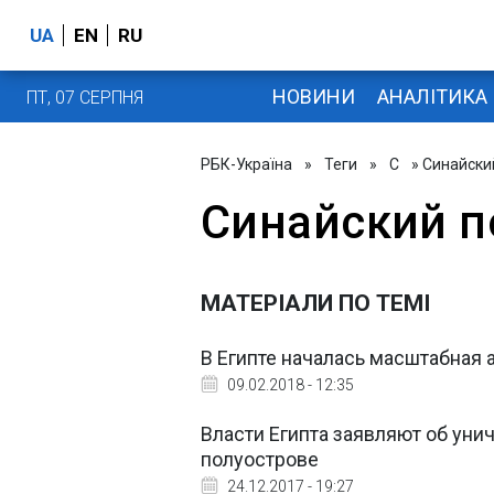
UA
EN
RU
НОВИНИ
АНАЛІТИКА
ПТ, 07 СЕРПНЯ
РБК-Україна
»
Теги
»
С
» Синайски
Синайский п
МАТЕРІАЛИ ПО ТЕМІ
В Египте началась масштабная 
09.02.2018 - 12:35
Власти Египта заявляют об уни
полуострове
24.12.2017 - 19:27