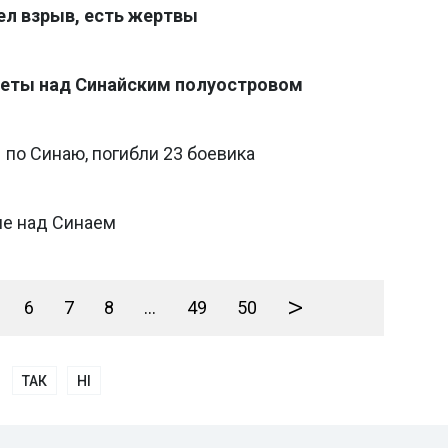
ел взрыв, есть жертвы
леты над Синайским полуостровом
по Синаю, погибли 23 боевика
ле над Синаем
>
6
7
8
...
49
50
ТАК
НІ