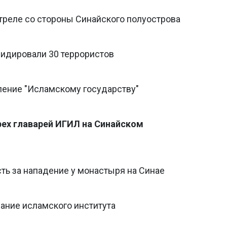
треле со стороны Синайского полуострова
видировали 30 террористов
ление "Исламскому государству"
рех главарей ИГИЛ на Синайском
сть за нападение у монастыря на Синае
ание исламского института