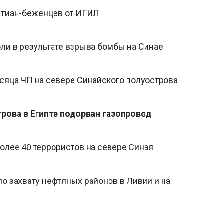
истиан-беженцев от ИГИЛ
ли в результате взрыва бомбы на Синае
есяца ЧП на севере Синайского полуострова
рова в Египте подорван газопровод
олее 40 террористов на севере Синая
о захвату нефтяных районов в Ливии и на