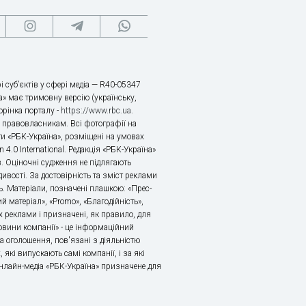
і суб’єктів у сфері медіа — R40-05347
» має тримовну версію (українську,
торінка порталу -
https://www.rbc.ua
.
х правовласникам. Всі фотографії на
ти «РБК-Україна», розміщені на умовах
n 4.0 International. Редакція «РБК-Україна»
в. Оціночні судження не підлягають
ивості. За достовірність та зміст реклами
ь. Матеріали, позначені плашкою: «Прес-
й матеріал», «Promo», «Благодійність»,
 реклами і призначені, як правило, для
«Новини компанії» - це інформаційний
а оголошення, пов'язані з діяльністю
 які випускають самі компанії, і за які
 Онлайн-медіа «РБК-Україна» призначене для