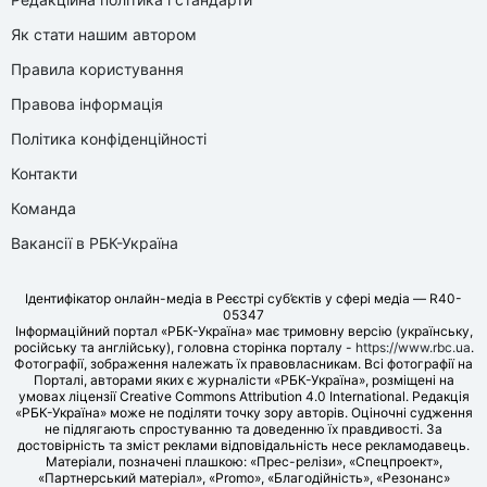
Як стати нашим автором
Правила користування
Правова інформація
Політика конфіденційності
Контакти
Команда
Вакансії в РБК-Україна
Ідентифікатор онлайн-медіа в Реєстрі суб’єктів у сфері медіа — R40-
05347
Інформаційний портал «РБК-Україна» має тримовну версію (українську,
російську та англійську), головна сторінка порталу -
https://www.rbc.ua
.
Фотографії, зображення належать їх правовласникам. Всі фотографії на
Порталі, авторами яких є журналісти «РБК-Україна», розміщені на
умовах ліцензії Creative Commons Attribution 4.0 International. Редакція
«РБК-Україна» може не поділяти точку зору авторів. Оціночні судження
не підлягають спростуванню та доведенню їх правдивості. За
достовірність та зміст реклами відповідальність несе рекламодавець.
Матеріали, позначені плашкою: «Прес-релізи», «Спецпроект»,
«Партнерський матеріал», «Promo», «Благодійність», «Резонанс»