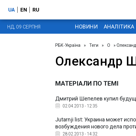
UA
EN
RU
НОВИНИ
АНАЛІТИКА
НД, 09 СЕРПНЯ
РБК-Україна
»
Теги
»
О
» Олексан
Олександр 
МАТЕРІАЛИ ПО ТЕМІ
Дмитрий Шепелев купил будущ
02.04.2013 - 12:35
Jutarnji list: Украина может и
возбуждения нового дела про
28.02.2013 - 14:32