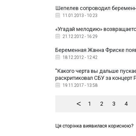
Шепелев сопроводил беременн
11.01.2013 - 10:23
«Угадай мелодию» возвращаетс
21.12.2012 - 16:29
Беременная Жанна Фриске появ
18.12.2012 - 12:42
"Какого черта вы дальше пускае
раскритиковал СБУ за концерт 
19.11.2017 - 13:58
<
1
2
3
4
Ця сторінка виявилася корисною?