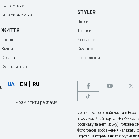
Енергетика
STYLER
Біла економіка
Люди
ЖИТТЯ
Тренди
Гроші
Корисне
Зміни
Смачно
Освіта
Гороскопи
Суспільство
UA
EN
RU
Розмістити рекламу
Ідентифікатор онлайн-медіа в Реєстр
Інформаційний портал «РБК-Україна
російську та англійську), головна с
Фотографії, зображення належать ї
Порталі, авторами яких є журналіс