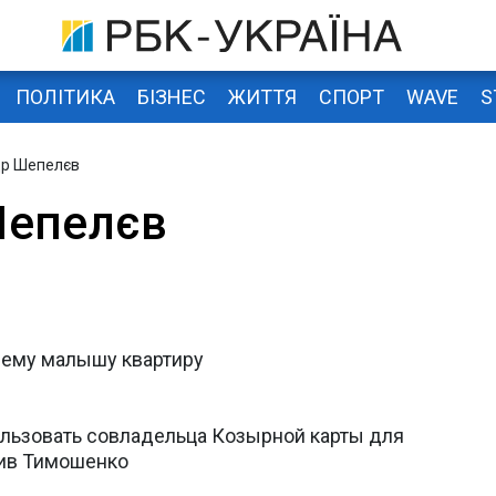
ПОЛІТИКА
БІЗНЕС
ЖИТТЯ
СПОРТ
WAVE
S
др Шепелєв
Шепелєв
ему малышу квартиру
спользовать совладельца Козырной карты для
тив Тимошенко