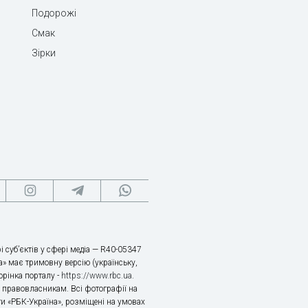
Подорожі
Смак
Зірки
і суб’єктів у сфері медіа — R40-05347
» має тримовну версію (українську,
торінка порталу -
https://www.rbc.ua
.
х правовласникам. Всі фотографії на
ти «РБК-Україна», розміщені на умовах