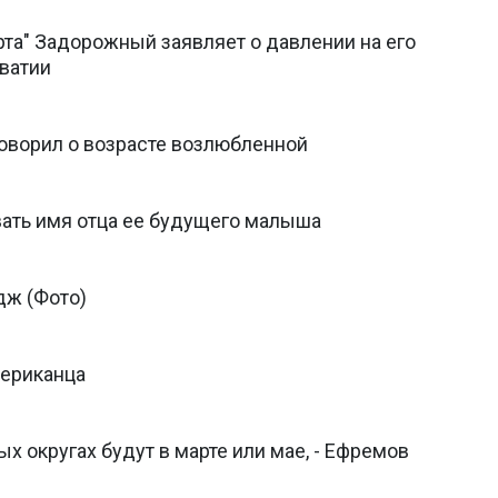
та" Задорожный заявляет о давлении на его
рватии
оворил о возрасте возлюбленной
ать имя отца ее будущего малыша
ж (Фото)
мериканца
 округах будут в марте или мае, - Ефремов