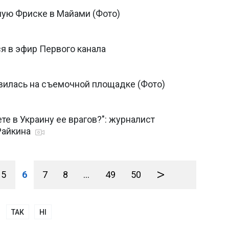
ую Фриске в Майами (Фото)
я в эфир Первого канала
илась на съемочной площадке (Фото)
те в Украину ее врагов?": журналист
Райкина
>
5
6
7
8
...
49
50
ТАК
НІ