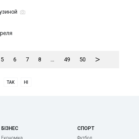
Бузиной
преля
>
5
6
7
8
...
49
50
ТАК
НІ
БІЗНЕС
СПОРТ
Економіка
Футбол