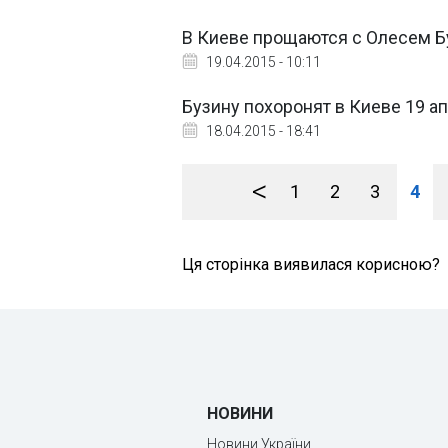
В Киеве прощаются с Олесем 
19.04.2015 - 10:11
Бузину похоронят в Киеве 19 а
18.04.2015 - 18:41
<
1
2
3
4
Ця сторінка виявилася корисною?
НОВИНИ
Новини України