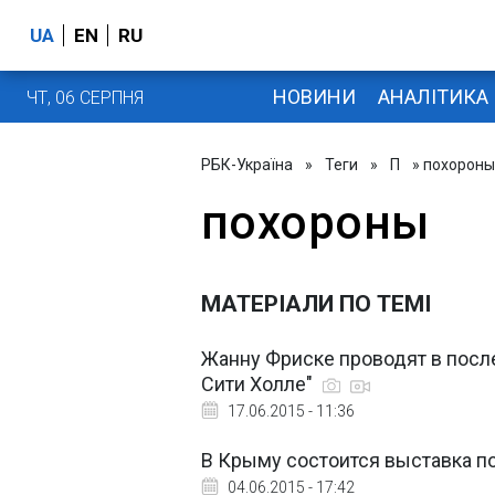
UA
EN
RU
НОВИНИ
АНАЛІТИКА
ЧТ, 06 СЕРПНЯ
РБК-Україна
»
Теги
»
П
» похороны
похороны
МАТЕРІАЛИ ПО ТЕМІ
Жанну Фриске проводят в посл
Сити Холле"
17.06.2015 - 11:36
В Крыму состоится выставка п
04.06.2015 - 17:42