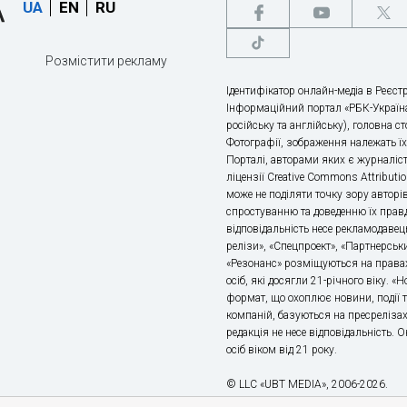
UA
EN
RU
Розмістити рекламу
Ідентифікатор онлайн-медіа в Реєстр
Інформаційний портал «РБК-Україна
російську та англійську), головна с
Фотографії, зображення належать ї
Порталі, авторами яких є журналіс
ліцензії Creative Commons Attributio
може не поділяти точку зору авторі
спростуванню та доведенню їх правд
відповідальність несе рекламодавец
релізи», «Спецпроект», «Партнерськи
«Резонанс» розміщуються на правах
осіб, які досягли 21-річного віку. 
формат, що охоплює новини, події т
компаній, базуються на пресрелізах,
редакція не несе відповідальність.
осіб віком від 21 року.
© LLC «UBT MEDIA», 2006-2026.