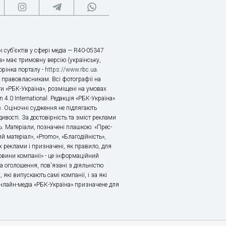
і суб’єктів у сфері медіа — R40-05347
» має тримовну версію (українську,
торінка порталу -
https://www.rbc.ua
.
х правовласникам. Всі фотографії на
ти «РБК-Україна», розміщені на умовах
n 4.0 International. Редакція «РБК-Україна»
в. Оціночні судження не підлягають
ивості. За достовірність та зміст реклами
ь. Матеріали, позначені плашкою: «Прес-
й матеріал», «Promo», «Благодійність»,
 реклами і призначені, як правило, для
«Новини компанії» - це інформаційний
а оголошення, пов'язані з діяльністю
 які випускають самі компанії, і за які
 Онлайн-медіа «РБК-Україна» призначене для