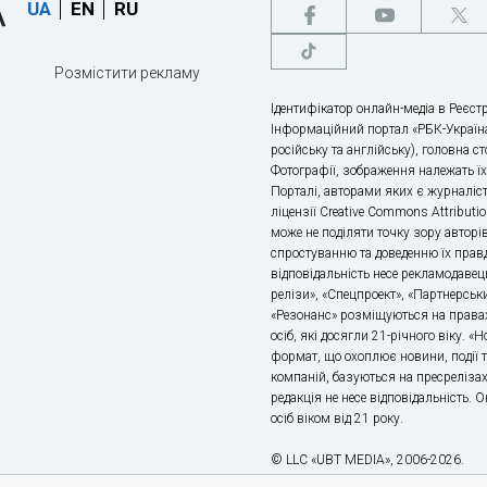
UA
EN
RU
Розмістити рекламу
Ідентифікатор онлайн-медіа в Реєстр
Інформаційний портал «РБК-Україна
російську та англійську), головна с
Фотографії, зображення належать ї
Порталі, авторами яких є журналіс
ліцензії Creative Commons Attributio
може не поділяти точку зору авторі
спростуванню та доведенню їх правд
відповідальність несе рекламодавец
релізи», «Спецпроект», «Партнерськи
«Резонанс» розміщуються на правах
осіб, які досягли 21-річного віку. 
формат, що охоплює новини, події т
компаній, базуються на пресрелізах,
редакція не несе відповідальність.
осіб віком від 21 року.
© LLC «UBT MEDIA», 2006-2026.