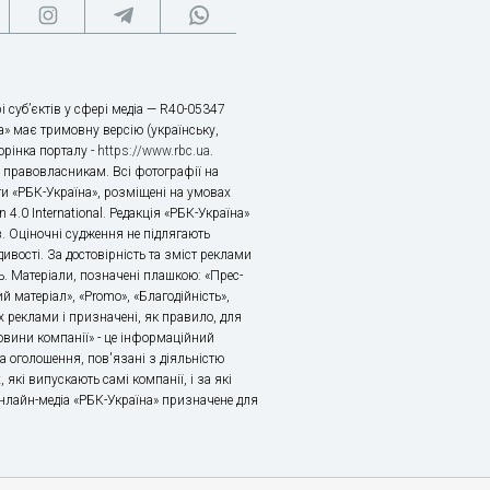
і суб’єктів у сфері медіа — R40-05347
» має тримовну версію (українську,
торінка порталу -
https://www.rbc.ua
.
х правовласникам. Всі фотографії на
ти «РБК-Україна», розміщені на умовах
n 4.0 International. Редакція «РБК-Україна»
в. Оціночні судження не підлягають
ивості. За достовірність та зміст реклами
ь. Матеріали, позначені плашкою: «Прес-
й матеріал», «Promo», «Благодійність»,
 реклами і призначені, як правило, для
«Новини компанії» - це інформаційний
а оголошення, пов'язані з діяльністю
 які випускають самі компанії, і за які
 Онлайн-медіа «РБК-Україна» призначене для