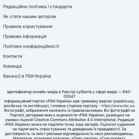
Редакційна політика і стандарти
Як стати нашим автором
Правила користування
Правова інформація
Політика конфіденційності
Контакти
Команда
Вакансії в РБК-Україна
Ідентифікатор онлайн-медіа в Реєстрі суб’єктів у сфері медіа — R40-
05347
Інформаційний портал «РБК-Україна» має тримовну версію (українську,
російську та англійську), головна сторінка порталу -
https://www.rbc.ua
.
Фотографії, зображення належать їх правовласникам. Всі фотографії на
Порталі, авторами яких є журналісти «РБК-Україна», розміщені на
умовах ліцензії Creative Commons Attribution 4.0 International. Редакція
«РБК-Україна» може не поділяти точку зору авторів. Оціночні судження
не підлягають спростуванню та доведенню їх правдивості. За
достовірність та зміст реклами відповідальність несе рекламодавець.
Матеріали, позначені плашкою: «Прес-релізи», «Спецпроект»,