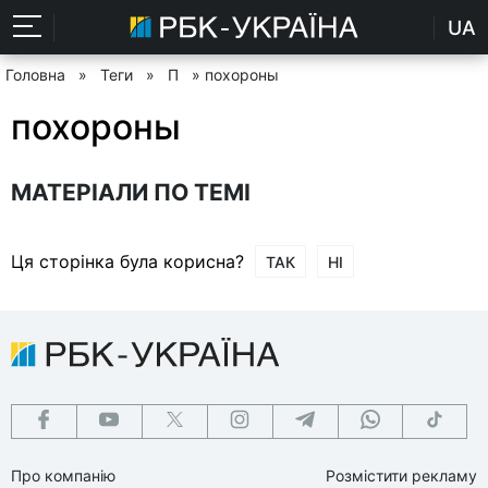
UA
Головна
»
Теги
»
П
» похороны
похороны
МАТЕРІАЛИ ПО ТЕМІ
Ця сторінка була корисна?
ТАК
НІ
Про компанію
Розмістити рекламу