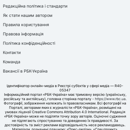
Редакційна політика і стандарти
Як стати нашим автором
Правила користування
Правова інформація
Політика конфіденційності
Контакти
Команда
Вакансії в РБК-Україна
Ідентифікатор онлайн-медіа в Реєстрі суб’єктів у сфері медіа — R40-
05347
Інформаційний портал «РБК-Україна» має тримовну версію (українську,
російську та англійську), головна сторінка порталу -
https://www.rbc.ua
.
Фотографії, зображення належать їх правовласникам. Всі фотографії на
Порталі, авторами яких є журналісти «РБК-Україна», розміщені на
умовах ліцензії Creative Commons Attribution 4.0 International. Редакція
«РБК-Україна» може не поділяти точку зору авторів. Оціночні судження
не підлягають спростуванню та доведенню їх правдивості. За
достовірність та зміст реклами відповідальність несе рекламодавець.
Матеріали, позначені плашкою: «Прес-релізи», «Спецпроект»,