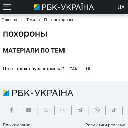
UA
Головна
»
Теги
»
П
» похороны
похороны
МАТЕРІАЛИ ПО ТЕМІ
Ця сторінка була корисна?
ТАК
НІ
Про компанію
Розмістити рекламу