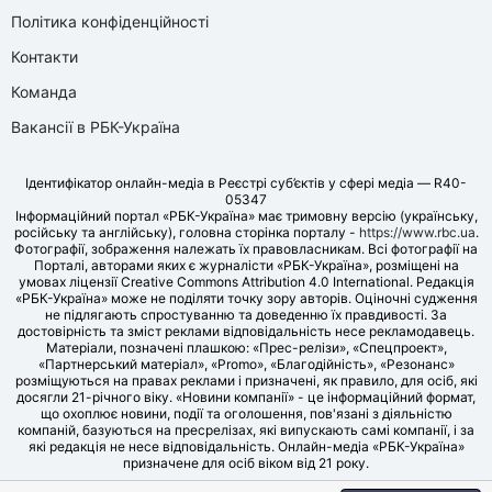
Політика конфіденційності
Контакти
Команда
Вакансії в РБК-Україна
Ідентифікатор онлайн-медіа в Реєстрі суб’єктів у сфері медіа — R40-
05347
Інформаційний портал «РБК-Україна» має тримовну версію (українську,
російську та англійську), головна сторінка порталу -
https://www.rbc.ua
.
Фотографії, зображення належать їх правовласникам. Всі фотографії на
Порталі, авторами яких є журналісти «РБК-Україна», розміщені на
умовах ліцензії Creative Commons Attribution 4.0 International. Редакція
«РБК-Україна» може не поділяти точку зору авторів. Оціночні судження
не підлягають спростуванню та доведенню їх правдивості. За
достовірність та зміст реклами відповідальність несе рекламодавець.
Матеріали, позначені плашкою: «Прес-релізи», «Спецпроект»,
«Партнерський матеріал», «Promo», «Благодійність», «Резонанс»
розміщуються на правах реклами і призначені, як правило, для осіб, які
досягли 21-річного віку. «Новини компанії» - це інформаційний формат,
що охоплює новини, події та оголошення, пов'язані з діяльністю
компаній, базуються на пресрелізах, які випускають самі компанії, і за
які редакція не несе відповідальність. Онлайн-медіа «РБК-Україна»
призначене для осіб віком від 21 року.