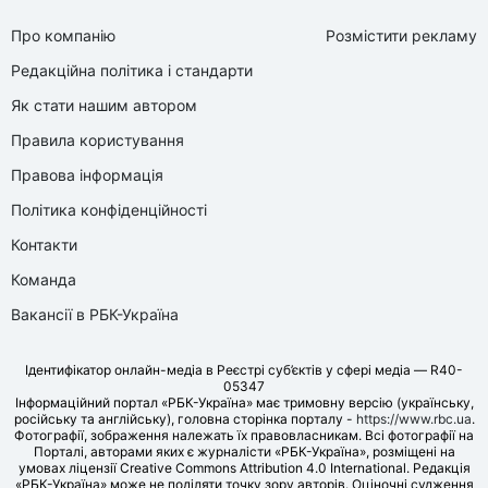
Про компанію
Розмістити рекламу
Редакційна політика і стандарти
Як стати нашим автором
Правила користування
Правова інформація
Політика конфіденційності
Контакти
Команда
Вакансії в РБК-Україна
Ідентифікатор онлайн-медіа в Реєстрі суб’єктів у сфері медіа — R40-
05347
Інформаційний портал «РБК-Україна» має тримовну версію (українську,
російську та англійську), головна сторінка порталу -
https://www.rbc.ua
.
Фотографії, зображення належать їх правовласникам. Всі фотографії на
Порталі, авторами яких є журналісти «РБК-Україна», розміщені на
умовах ліцензії Creative Commons Attribution 4.0 International. Редакція
«РБК-Україна» може не поділяти точку зору авторів. Оціночні судження