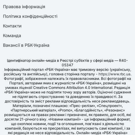
Правова інформація
Політика конфіденційності
Контакти
Команда
Вакансії в РБК-Україна
Ідентифікатор онлайн-медіа в Реєстрі суб’єктів у сфері медіа — R40-
05347
Інформаційний портал «РБК-Україна» має тримовну версію (українську,
російську та англійську), головна сторінка порталу -
https://www.rbc.ua
.
Фотографії, зображення належать їх правовласникам. Всі фотографії на
Порталі, авторами яких є журналісти «РБК-Україна», розміщені на
умовах ліцензії Creative Commons Attribution 4.0 International. Редакція
«РБК-Україна» може не поділяти точку зору авторів. Оціночні судження
не підлягають спростуванню та доведенню їх правдивості. За
достовірність та зміст реклами відповідальність несе рекламодавець.
Матеріали, позначені плашкою: «Прес-релізи», «Спецпроект»,
«Партнерський матеріал», «Promo», «Благодійність», «Резонанс»
розміщуються на правах реклами і призначені, як правило, для осіб, які
досягли 21-річного віку. «Новини компанії» - це інформаційний формат,
що охоплює новини, події та оголошення, пов'язані з діяльністю
компаній, базуються на пресрелізах, які випускають самі компанії, і за
які редакція не несе відповідальність. Онлайн-медіа «РБК-Україна»