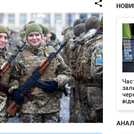
НОВИ
Час
зал
чер
від
АНАЛ