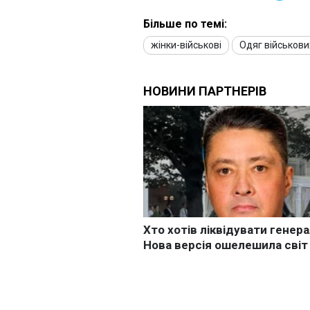
Більше по темі:
жінки-військові
Одяг військови