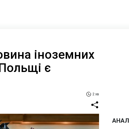
вина іноземних
 Польщі є
2 хв
АНАЛ