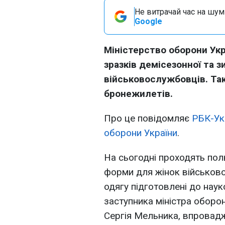
Не витрачай час на шум!
Google
Міністерство оборони Ук
зразків демісезонної та 
військовослужбовців. Та
бронежилетів.
Про це повідомляє
РБК-Ук
оборони України
.
На сьогодні проходять пол
форми для жінок військово
одягу підготовлені до нау
заступника міністра оборо
Сергія Мельника, впровад