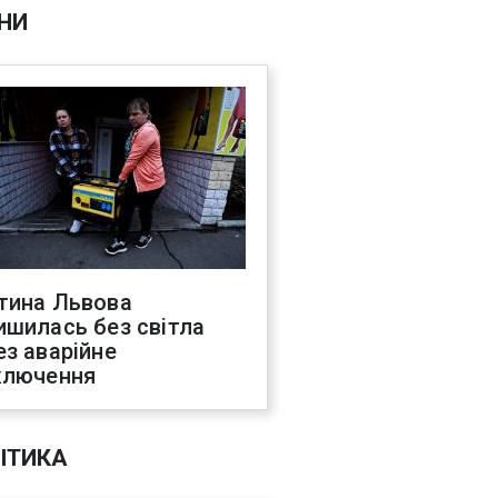
НИ
тина Львова
ишилась без світла
ез аварійне
ключення
ІТИКА