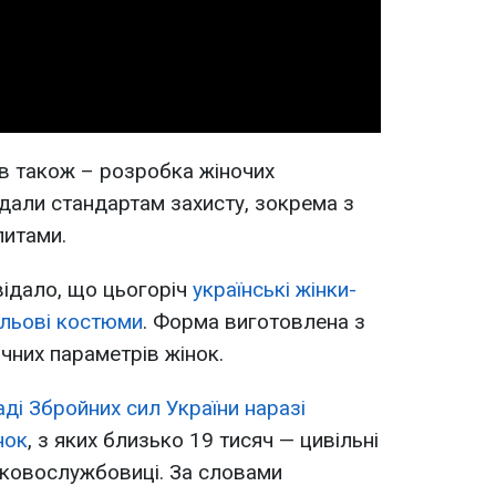
Video
ів також – розробка жіночих
ідали стандартам захисту, зокрема з
итами.
відало, що цьогоріч
українські жінки-
ольові костюми
. Форма виготовлена з
них параметрів жінок.
аді Збройних сил України наразі
нок
, з яких близько 19 тисяч — цивільні
ськовослужбовиці. За словами