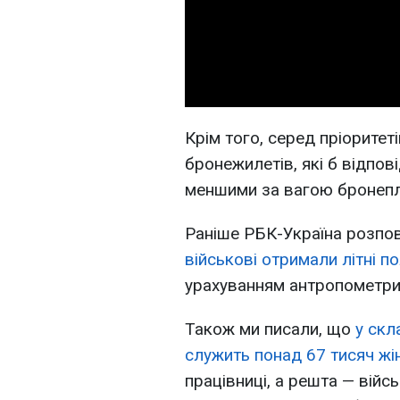
Крім того, серед пріоритет
бронежилетів, які б відпов
меншими за вагою бронепл
Раніше РБК-Україна розпо
військові отримали літні п
урахуванням антропометрич
Також ми писали, що
у скл
служить понад 67 тисяч жі
працівниці, а решта — вій