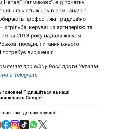
и Наталії Калмикової, від початку
ня кількість жінок в армії значно
обирають професії, які традиційно
— стрільба, керування артилерією та
 зміни 2018 року надали жінкам
йськові посади, питання їхнього
і потребує вирішення.
омлення про війну Росії проти України
їна в Telegram
.
ь головне! Підпишіться на наші
новлення в Google!
 нас там, де вам зручно!