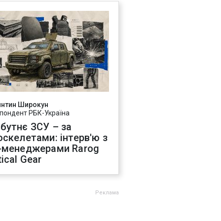
янтин Широкун
пондент РБК-Україна
бутнє ЗСУ – за
оскелетами: інтерв'ю з
-менеджерами Rarog
ical Gear