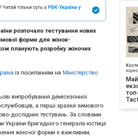
 Читай тільки суть з
РБК-Україна у
раїни розпочало тестування нових
зимової форми для жінок-
кож планують розробку жіночих
Кост
корес
раїна
із посиланням на
Міністерство
Май
екз
топ
ьові випробування демісезонної
Tact
службовців, а перші зразки зимового
ково-дослідних тестувань. За словами
ни України бригадного генерала юстиції
ження жіночої форми є важливим,