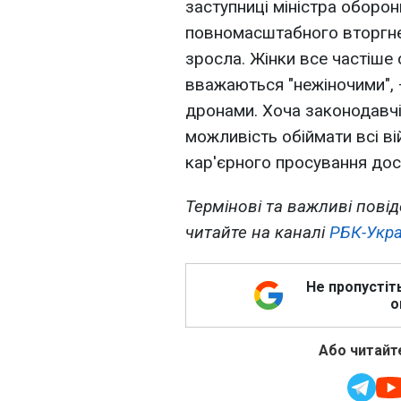
заступниці міністра оборон
повномасштабного вторгнен
зросла. Жінки все частіше 
вважаються "нежіночими", 
дронами. Хоча законодавчі
можливість обіймати всі ві
кар'єрного просування дос
Термінові та важливі повід
читайте на каналі
РБК-Укра
Не пропустіт
о
Або читайте