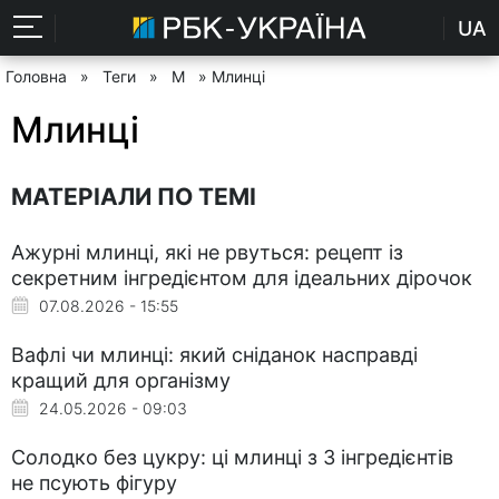
UA
Головна
»
Теги
»
М
» Млинці
Млинці
МАТЕРІАЛИ ПО ТЕМІ
Ажурні млинці, які не рвуться: рецепт із
секретним інгредієнтом для ідеальних дірочок
07.08.2026 - 15:55
Вафлі чи млинці: який сніданок насправді
кращий для організму
24.05.2026 - 09:03
Солодко без цукру: ці млинці з 3 інгредієнтів
не псують фігуру