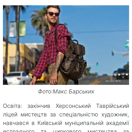
Фото:Макс Барських
Освіта: закінчив Херсонський Таврійський
ліцей мистецтв за спеціальністю художник,
навчався в Київській муніципальній академії
естрадного та циркового мистецтва за