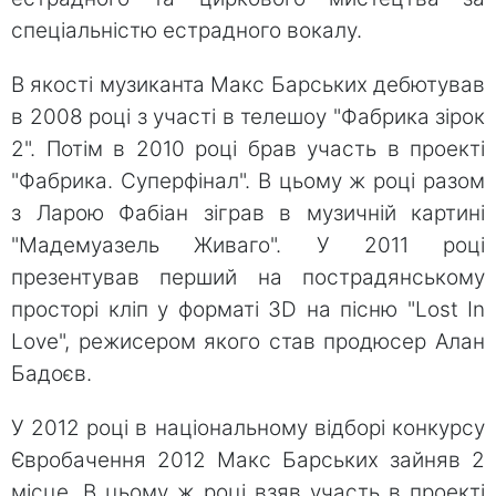
спеціальністю естрадного вокалу.
В якості музиканта Макс Барських дебютував
в 2008 році з участі в телешоу "Фабрика зірок
2". Потім в 2010 році брав участь в проекті
"Фабрика. Суперфінал". В цьому ж році разом
з Ларою Фабіан зіграв в музичній картині
"Мадемуазель Живаго". У 2011 році
презентував перший на пострадянському
просторі кліп у форматі 3D на пісню "Lost In
Love", режисером якого став продюсер Алан
Бадоєв.
У 2012 році в національному відборі конкурсу
Євробачення 2012 Макс Барських зайняв 2
місце. В цьому ж році взяв участь в проекті