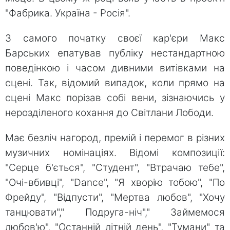
"Фабрика. Україна - Росія".
З самого початку своєї кар'єри Макс
Барських епатував публіку нестандартною
поведінкою і часом дивними витівками на
сцені. Так, відомий випадок, коли прямо на
сцені Макс порізав собі вени, зізнаючись у
нерозділеного кохання до Світлани Лободи.
Має безліч нагород, премій і перемог в різних
музичних номінаціях. Відомі композиції:
"Серце б'ється", "Студент", "Втрачаю тебе",
"Очі-вбивці", "Dance", "Я хворію тобою", "По
Фрейду", "Відпусти", "Мертва любов", "Хочу
танцювати"," Подруга-ніч"," Займемося
любов'ю", "Останній літній день", "Тумани" та