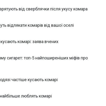
 врятують від сверблячки після укусу комара
ть відлякати комарів від вашої оселі
 кусають комарі: заява вчених
иму сигарет: топ-5 найпоширеніших міфів про
 одязі частіше кусають комарі
і найбільше люблять комарі