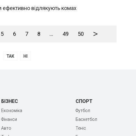
хи ефективно відлякують комах
>
5
6
7
8
...
49
50
ТАК
НІ
БІЗНЕС
СПОРТ
Економіка
Футбол
Фінанси
Баскетбол
Авто
Теніс