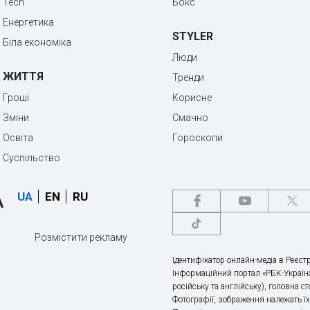
Tech
Бокс
Енергетика
STYLER
Біла економіка
Люди
ЖИТТЯ
Тренди
Гроші
Корисне
Зміни
Смачно
Освіта
Гороскопи
Суспільство
UA
EN
RU
Розмістити рекламу
Ідентифікатор онлайн-медіа в Реєстр
Інформаційний портал «РБК-Україна
російську та англійську), головна с
Фотографії, зображення належать ї