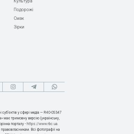
Культура
Подорожі
Смак
Зірки
і суб’єктів у сфері медіа — R40-05347
» має тримовну версію (українську,
торінка порталу -
https://www.rbc.ua
.
х правовласникам. Всі фотографії на