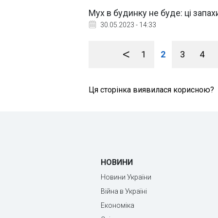
Мух в будинку не буде: ці запа
30.05.2023 - 14:33
<
1
2
3
4
Ця сторінка виявилася корисною?
НОВИНИ
Новини України
Війна в Україні
Економіка