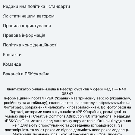
Редакційна політика і стандарти
Як стати нашим автором
Правила користування
Правова інформація
Політика конфіденційності
Контакти
Команда
Вакансії в РБК-Україна
Ідентифікатор онлайн-медіа в Реєстрі суб’єктів у сфері медіа — R40-
05347
Інформаційний портал «РБК-Україна» має тримовну версію (українську,
російську та англійську), головна сторінка порталу -
https://www.rbc.ua
.
Фотографії, зображення належать їх правовласникам. Всі фотографії на
Порталі, авторами яких є журналісти «РБК-Україна», розміщені на
умовах ліцензії Creative Commons Attribution 4.0 International. Редакція
«РБК-Україна» може не поділяти точку зору авторів. Оціночні судження
не підлягають спростуванню та доведенню їх правдивості. За
достовірність та зміст реклами відповідальність несе рекламодавець.
Матеріали, позначені плашкою: «Прес-релізи», «Спецпроект»,