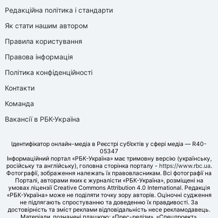
Редакційна політика і стандарти
Як стати нашим автором
Правила користування
Правова інформація
Політика конфіденційності
Контакти
Команда
Вакансії в РБК-Україна
Ідентифікатор онлайн-медіа в Реєстрі суб’єктів у сфері медіа — R40-
05347
Інформаційний портал «РБК-Україна» має тримовну версію (українську,
російську та англійську), головна сторінка порталу -
https://www.rbc.ua
.
Фотографії, зображення належать їх правовласникам. Всі фотографії на
Порталі, авторами яких є журналісти «РБК-Україна», розміщені на
умовах ліцензії Creative Commons Attribution 4.0 International. Редакція
«РБК-Україна» може не поділяти точку зору авторів. Оціночні судження
не підлягають спростуванню та доведенню їх правдивості. За
достовірність та зміст реклами відповідальність несе рекламодавець.
Матеріали, позначені плашкою: «Прес-релізи», «Спецпроект»,