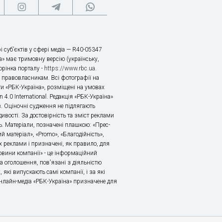
і суб’єктів у сфері медіа — R40-05347
» має тримовну версію (українську,
торінка порталу -
https://www.rbc.ua
.
х правовласникам. Всі фотографії на
ти «РБК-Україна», розміщені на умовах
n 4.0 International. Редакція «РБК-Україна»
в. Оціночні судження не підлягають
ивості. За достовірність та зміст реклами
ь. Матеріали, позначені плашкою: «Прес-
й матеріал», «Promo», «Благодійність»,
 реклами і призначені, як правило, для
«Новини компанії» - це інформаційний
а оголошення, пов'язані з діяльністю
 які випускають самі компанії, і за які
 Онлайн-медіа «РБК-Україна» призначене для