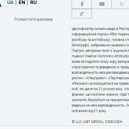
UA
EN
RU
Розмістити рекламу
Ідентифікатор онлайн-медіа в Реєстр
Інформаційний портал «РБК-Україна
російську та англійську), головна с
Фотографії, зображення належать ї
Порталі, авторами яких є журналіс
ліцензії Creative Commons Attributio
може не поділяти точку зору авторі
спростуванню та доведенню їх правд
відповідальність несе рекламодавец
релізи», «Спецпроект», «Партнерськи
«Резонанс» розміщуються на правах
осіб, які досягли 21-річного віку. 
формат, що охоплює новини, події т
компаній, базуються на пресрелізах,
редакція не несе відповідальність.
осіб віком від 21 року.
© LLC «UBT MEDIA», 2006-2026.