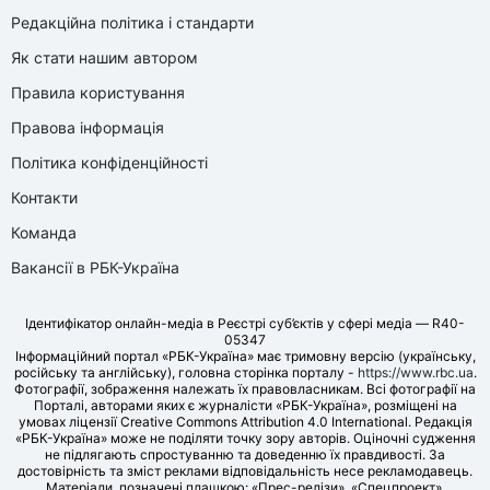
Редакційна політика і стандарти
Як стати нашим автором
Правила користування
Правова інформація
Політика конфіденційності
Контакти
Команда
Вакансії в РБК-Україна
Ідентифікатор онлайн-медіа в Реєстрі суб’єктів у сфері медіа — R40-
05347
Інформаційний портал «РБК-Україна» має тримовну версію (українську,
російську та англійську), головна сторінка порталу -
https://www.rbc.ua
.
Фотографії, зображення належать їх правовласникам. Всі фотографії на
Порталі, авторами яких є журналісти «РБК-Україна», розміщені на
умовах ліцензії Creative Commons Attribution 4.0 International. Редакція
«РБК-Україна» може не поділяти точку зору авторів. Оціночні судження
не підлягають спростуванню та доведенню їх правдивості. За
достовірність та зміст реклами відповідальність несе рекламодавець.
Матеріали, позначені плашкою: «Прес-релізи», «Спецпроект»,