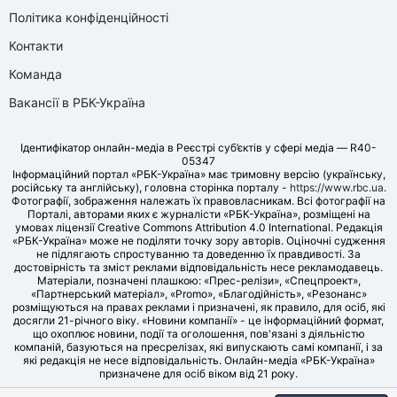
Політика конфіденційності
Контакти
Команда
Вакансії в РБК-Україна
Ідентифікатор онлайн-медіа в Реєстрі суб’єктів у сфері медіа — R40-
05347
Інформаційний портал «РБК-Україна» має тримовну версію (українську,
російську та англійську), головна сторінка порталу -
https://www.rbc.ua
.
Фотографії, зображення належать їх правовласникам. Всі фотографії на
Порталі, авторами яких є журналісти «РБК-Україна», розміщені на
умовах ліцензії Creative Commons Attribution 4.0 International. Редакція
«РБК-Україна» може не поділяти точку зору авторів. Оціночні судження
не підлягають спростуванню та доведенню їх правдивості. За
достовірність та зміст реклами відповідальність несе рекламодавець.
Матеріали, позначені плашкою: «Прес-релізи», «Спецпроект»,
«Партнерський матеріал», «Promo», «Благодійність», «Резонанс»
розміщуються на правах реклами і призначені, як правило, для осіб, які
досягли 21-річного віку. «Новини компанії» - це інформаційний формат,
що охоплює новини, події та оголошення, пов'язані з діяльністю
компаній, базуються на пресрелізах, які випускають самі компанії, і за
які редакція не несе відповідальність. Онлайн-медіа «РБК-Україна»
призначене для осіб віком від 21 року.