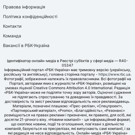
Правова інформація
Політика конфіденційності
Контакти
Команда
Вакансії в РБК-Україна
Ідентифікатор онлайн-медіа в Реєстрі суб’єктів у сфері медіа — R40-
05347
Інформаційний портал «РБК-Україна» має тримовну версію (українську,
російську та англійську), головна сторінка порталу -
https://www.rbc.ua
.
Фотографії, зображення належать їх правовласникам. Всі фотографії на
Порталі, авторами яких є журналісти «РБК-Україна», розміщені на
умовах ліцензії Creative Commons Attribution 4.0 International. Редакція
«РБК-Україна» може не поділяти точку зору авторів. Оціночні судження
не підлягають спростуванню та доведенню їх правдивості. За
достовірність та зміст реклами відповідальність несе рекламодавець.
Матеріали, позначені плашкою: «Прес-релізи», «Спецпроект»,
«Партнерський матеріал», «Promo», «Благодійність», «Резонанс»
розміщуються на правах реклами і призначені, як правило, для осіб, які
досягли 21-річного віку. «Новини компанії» - це інформаційний формат,
що охоплює новини, події та оголошення, пов'язані з діяльністю
компаній, базуються на пресрелізах, які випускають самі компанії, і за
які редакція не несе відповідальність. Онлайн-медіа «РБК-Україна»