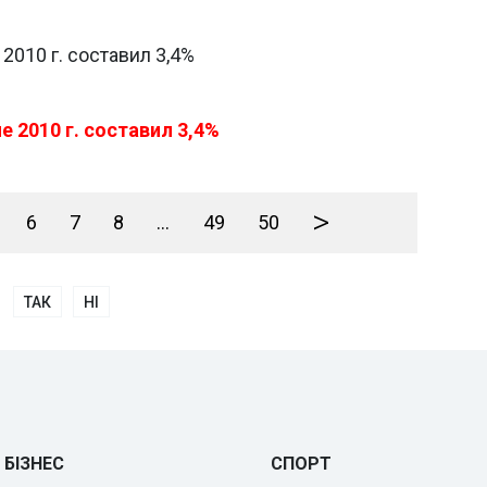
 2010 г. составил 3,4%
е 2010 г. составил 3,4%
>
6
7
8
...
49
50
ТАК
НІ
БІЗНЕС
СПОРТ