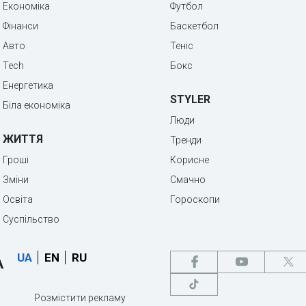
Економіка
Футбол
Фінанси
Баскетбол
Авто
Теніс
Tech
Бокс
Енергетика
STYLER
Біла економіка
Люди
ЖИТТЯ
Тренди
Гроші
Корисне
Зміни
Смачно
Освіта
Гороскопи
Суспільство
UA
EN
RU
Розмістити рекламу