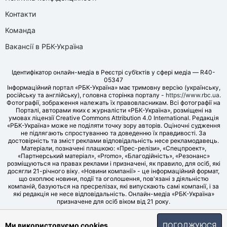
Контакти
Команда
Вакансії в РБК-Україна
Ідентифікатор онлайн-медіа в Реєстрі суб’єктів у сфері медіа — R40-
05347
Інформаційний портал «РБК-Україна» має тримовну версію (українську,
російську та англійську), головна сторінка порталу -
https://www.rbc.ua
.
Фотографії, зображення належать їх правовласникам. Всі фотографії на
Порталі, авторами яких є журналісти «РБК-Україна», розміщені на
умовах ліцензії Creative Commons Attribution 4.0 International. Редакція
«РБК-Україна» може не поділяти точку зору авторів. Оціночні судження
не підлягають спростуванню та доведенню їх правдивості. За
достовірність та зміст реклами відповідальність несе рекламодавець.
Матеріали, позначені плашкою: «Прес-релізи», «Спецпроект»,
«Партнерський матеріал», «Promo», «Благодійність», «Резонанс»
розміщуються на правах реклами і призначені, як правило, для осіб, які
досягли 21-річного віку. «Новини компанії» - це інформаційний формат,
що охоплює новини, події та оголошення, пов'язані з діяльністю
компаній, базуються на пресрелізах, які випускають самі компанії, і за
які редакція не несе відповідальність. Онлайн-медіа «РБК-Україна»
призначене для осіб віком від 21 року.
© LLC «UBT MEDIA», 2006-2026.
Ми використовуємо cookies
ПОГОДЖУЮСЯ